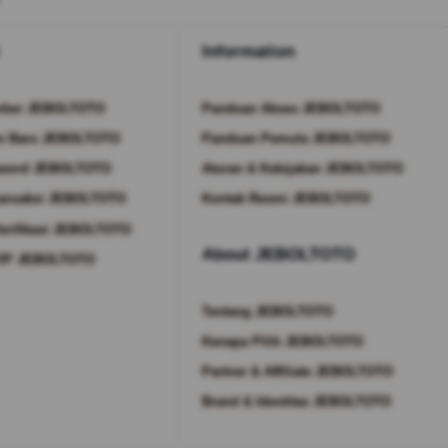
Information
mber JEBOLTOTO
Panduan Akses JEBOLTOTO
un Baru JEBOLTOTO
Panduan Pemula JEBOLTOTO
sword JEBOLTOTO
Aturan & Kebijakan JEBOLTOTO
ransaksi JEBOLTOTO
Kontak Resmi JEBOLTOTO
erifikasi JEBOLTOTO
About JEBOLTOTO
VIP JEBOLTOTO
Tentang JEBOLTOTO
Kenapa Pilih JEBOLTOTO
Partner & Affiliate JEBOLTOTO
Brand & Identitas JEBOLTOTO