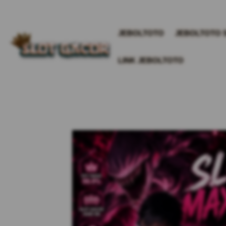
Skip
to
content
JEBOLTOTO
JEBOLTOTO 
LINK JEBOLTOTO
Buka Info Lebih Lanjut