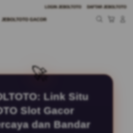
LOGIN JEBOLTOTO
DAFTAR JEBOLTOTO
Cari
Troli
Login/Sign-Up
JEBOLTOTO GACOR
Cari
LTOTO: Link Situ
OTO Slot Gacor
ercaya dan Bandar