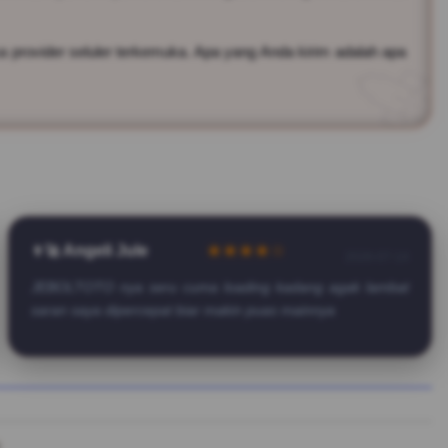
sa provider seluler terkemuka. Apa yang Anda kirim adalah apa
Angeli Jule
★★★★☆
2026-07-14
JEBOLTOTO nya seru cuma loading kadang agak lambat
saran saya dipercepat biar makin puas mainnya