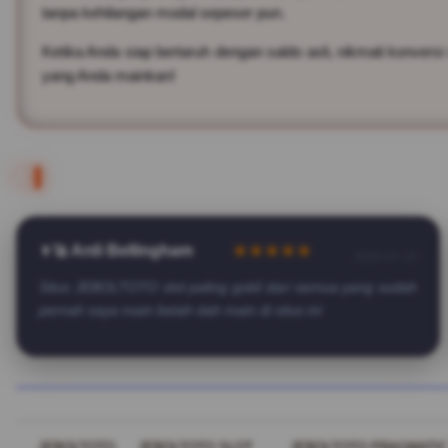
tanpa kehilangan modal sepeser pun.
Ketika Anda siap bertaruh dengan saldo asli, nikmati konvers
yang Anda mainkan!
ULASAN TERBARU KOMUNITAS 
Ardi Bellingham
★★★★★
2026-07-18
Situs JEBOLTOTO slot paling gokil dari semua yang sudah
pernah saya main betah dah main di situs ini
JEBOLTOTO
JEBOLTOTO SLOT
JEBOLTOTO PRAGMATI