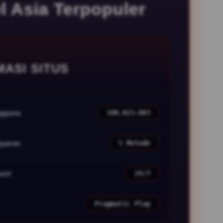
l Asia Terpopuler
MASI SITUS
ngguna
100.023.003
ayaran
5 Metode
ort
24/7
Pragmatic Play