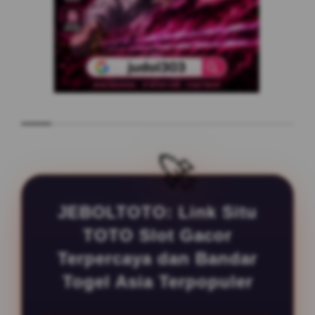
JEBOLTOTO: Link Situ
TOTO Slot Gacor
Terpercaya dan Bandar
Togel Asia Terpopuler