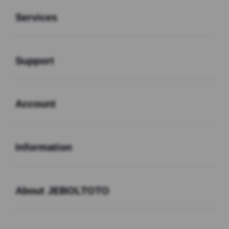
Buka
Services
Buka
Support
Buka
Account
Buka
Information
Buka
About JEBOLTOTO