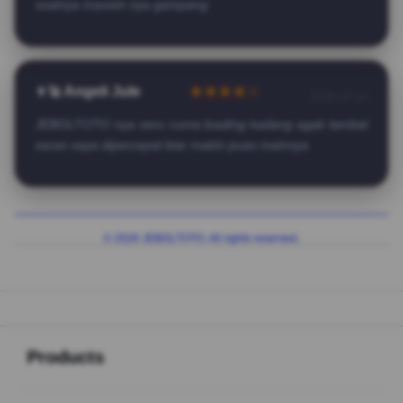
soalnya maxwin nya gampang
Angeli Jule
★★★★☆
2026-07-14
JEBOLTOTO nya seru cuma loading kadang agak lambat
saran saya dipercepat biar makin puas mainnya
© 2026 JEBOLTOTO. All rights reserved.
Buka
Footer Navigation
Products