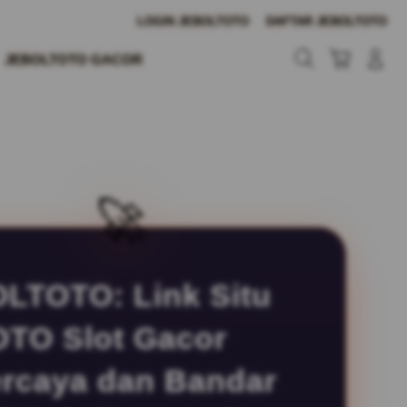
LOGIN JEBOLTOTO
DAFTAR JEBOLTOTO
Cari
Troli
Login/Sign-Up
JEBOLTOTO GACOR
Cari
LTOTO: Link Situ
OTO Slot Gacor
ercaya dan Bandar