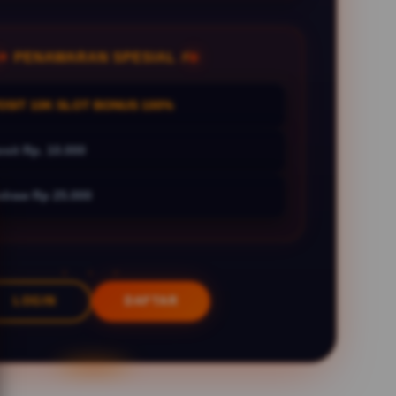
PENAWARAN SPESIAL
SIT 10K SLOT BONUS 100%
sit Rp. 10.000
hdraw Rp 25.000
LOGIN
DAFTAR