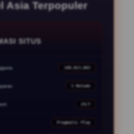
l Asia Terpopuler
MASI SITUS
ngguna
100.023.003
ayaran
5 Metode
ort
24/7
Pragmatic Play