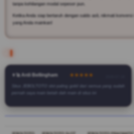
tanpa kehilangan modal sepeser pun.
Ketika Anda siap bertaruh dengan saldo asli, nikmati konvers
yang Anda mainkan!
ULASAN TERBARU KOMUNITAS 
Ardi Bellingham
★★★★★
2026-07-18
Situs JEBOLTOTO slot paling gokil dari semua yang sudah
pernah saya main betah dah main di situs ini
JEBOLTOTO
JEBOLTOTO SLOT
JEBOLTOTO PRAGMATI