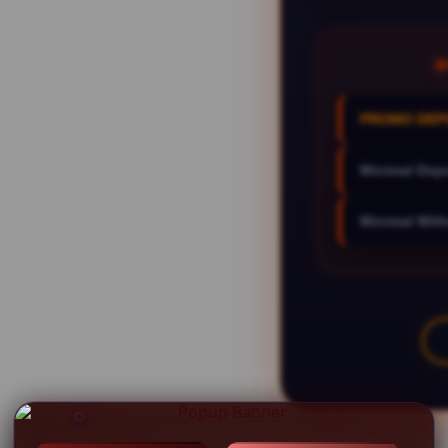
PROMO DEPO
Minimal Depo
Minimal Wit