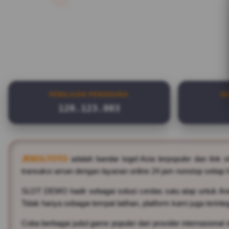
Layer Popup Close
JEBOLTOTO: Link Situ T
PENILAIAN PENGGUNA
S
120.123.003
JEBOLTOTO
adalah bandar togel Asia terpopuler dan link
transaksi aman dengan layanan online 24 jam nonstop setiap h
SLOT DEMO hadir sebagai solusi cerdas satu atap untuk Anda!
Tidak hanya sebagai tempat latihan, platform kami juga teri
Coba berbagai judul game populer dari provider internasional 