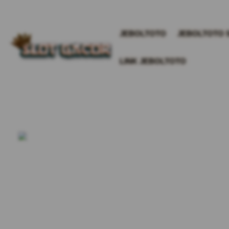
Skip
to
content
JEBOLTOTO
JEBOLTOTO 
LINK JEBOLTOTO
Buka Info Lebih Lanjut