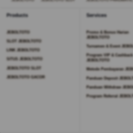
Footer Navigation
Products
Services
JEBOLTOTO
Promo & Bonus Harian
JEBOLTOTO
SLOT JEBOLTOTO
Turnamen & Event JEB
LINK JEBOLTOTO
Program VIP & Cashbac
SITUS JEBOLTOTO
JEBOLTOTO
JEBOLTOTO SLOT
Metode Pembayaran JE
JEBOLTOTO GACOR
Panduan Deposit JEBO
Panduan Withdraw JEB
Program Referral JEBO