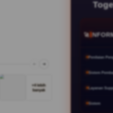
Toge
INFOR
Penilaian Pe
Sebelumnya
Berikutnya
Sistem Pemb
+4 lebih
Layanan Supp
banyak
Sistem