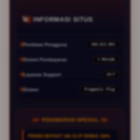
INFORMASI SITUS
Penilaian Pengguna
100.023.003
Sistem Pembayaran
5 Metode
Layanan Support
24/7
Sistem
Pragmatic Play
PENAWARAN SPESIAL
PROMO DEPOSIT 10K SLOT BONUS 100%