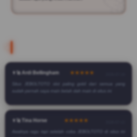
ULASAN TERBARU KOMUNITAS
JEBOLTOTO
Ardi Bellingham
★★★★★
2026-07-18
Situs JEBOLTOTO slot paling gokil dari semua yang
sudah pernah saya main betah dah main di situs ini
Tina Horse
★★★★★
2026-07-12
Awalnya ragu tapi setelah coba JEBOLTOTO di situs ini