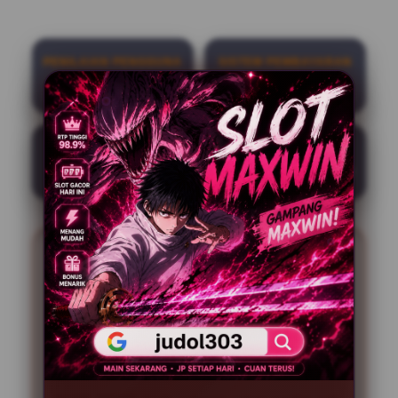
PENILAIAN PENGGUNA
SISTEM PEMBAYARAN
120.123.003
5 Metode
LAYANAN SUPPORT
SISTEM
24/7
Pragmatic Play
JEBOLTOTO
adalah bandar togel Asia terpopuler
dan link situs TOTO slot gacor terpercaya. Kami
menyediakan pasaran togel resmi terlengkap,
game slot online gampang menang, serta
transaksi aman dengan layanan online 24 jam
nonstop setiap hari!