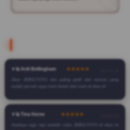
ULASAN TERBARU KOMUNITAS
JEBOLTOTO
Ardi Bellingham
★★★★★
2026-07-18
Situs JEBOLTOTO slot paling gokil dari semua yang
sudah pernah saya main betah dah main di situs ini
Tina Horse
★★★★★
2026-07-12
Awalnya ragu tapi setelah coba JEBOLTOTO di situs ini