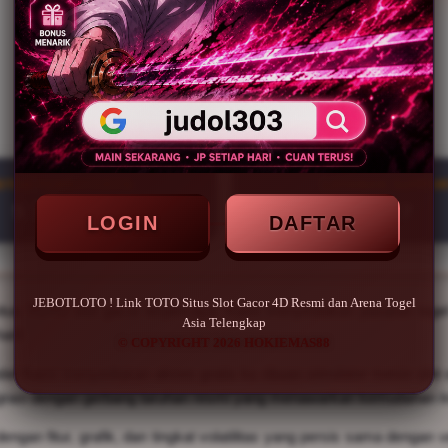
OTO Slot Gacor Terpercay
Terpopuler
ISTEM PEMBAYARAN
LAYANAN SUPPOR
5 Metode
24/7
LOGIN
DAFTAR
JEBOTLOTO ! Link TOTO Situs Slot Gacor 4D Resmi dan Arena Togel
 situs TOTO slot gacor terpercaya. Kami menyediakan pasaran toge
Asia Telengkap
ari!
© COPYRIGHT 2026 HOKIEMAS88
 Kami menyediakan akses gratis ke ribuan simulator mesin slot onl
ntegrasi dengan gerbang taruhan resmi yang menawarkan kemudahan tr
dengan fitur, grafik, dan tingkat volatilitas yang persis sama denga