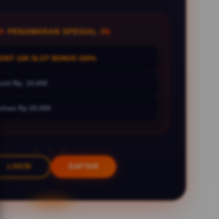
PENAWARAN SPESIAL
SIT 10K SLOT BONUS 100%
sit Rp. 10.000
hdraw Rp 25.000
LOGIN
DAFTAR