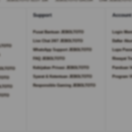
Support
Account
Pusat Bantuan JEBOLTOTO
Login Me
Live Chat 24/7 JEBOLTOTO
Daftar Ak
OLTOTO
WhatsApp Support JEBOLTOTO
Lupa Pas
k
FAQ JEBOLTOTO
Riwayat T
Kebijakan Privasi JEBOLTOTO
Panduan V
BOLTOTO
Syarat & Ketentuan JEBOLTOTO
Program 
LTOTO
Responsible Gaming JEBOLTOTO
OLTOTO
LTOTO