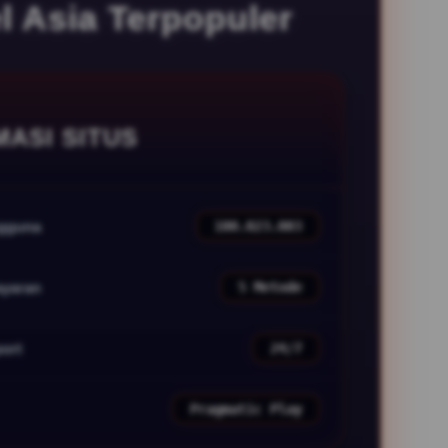
l Asia Terpopuler
MASI SITUS
ngguna
100.023.003
ayaran
5 Metode
ort
24/7
Pragmatic Play