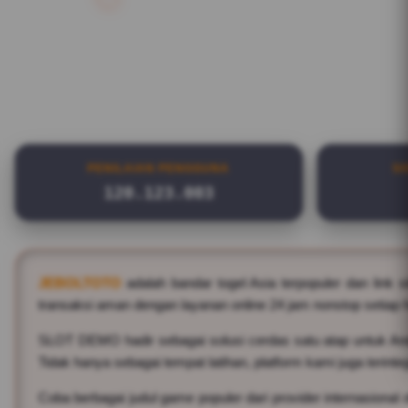
Layer Popup Close
JEBOLTOTO: Link Situ T
PENILAIAN PENGGUNA
S
120.123.003
JEBOLTOTO
adalah bandar togel Asia terpopuler dan link
transaksi aman dengan layanan online 24 jam nonstop setiap h
SLOT DEMO hadir sebagai solusi cerdas satu atap untuk Anda!
Tidak hanya sebagai tempat latihan, platform kami juga teri
Coba berbagai judul game populer dari provider internasional 