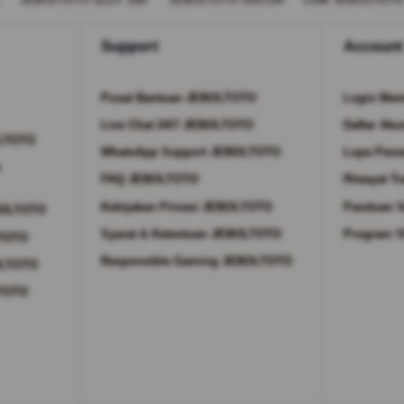
Support
Account
Pusat Bantuan JEBOLTOTO
Login Me
Live Chat 24/7 JEBOLTOTO
Daftar Ak
OLTOTO
WhatsApp Support JEBOLTOTO
Lupa Pas
k
FAQ JEBOLTOTO
Riwayat T
Kebijakan Privasi JEBOLTOTO
Panduan V
BOLTOTO
Syarat & Ketentuan JEBOLTOTO
Program 
LTOTO
Responsible Gaming JEBOLTOTO
OLTOTO
LTOTO