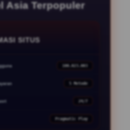
l Asia Terpopuler
MASI SITUS
ngguna
100.023.003
ayaran
5 Metode
ort
24/7
Pragmatic Play