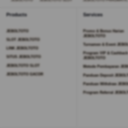
Footer Navigation
Products
Services
JEBOLTOTO
Promo & Bonus Harian
JEBOLTOTO
SLOT JEBOLTOTO
Turnamen & Event JEB
LINK JEBOLTOTO
Program VIP & Cashbac
SITUS JEBOLTOTO
JEBOLTOTO
JEBOLTOTO SLOT
Metode Pembayaran JE
JEBOLTOTO GACOR
Panduan Deposit JEBO
Panduan Withdraw JEB
Program Referral JEBO