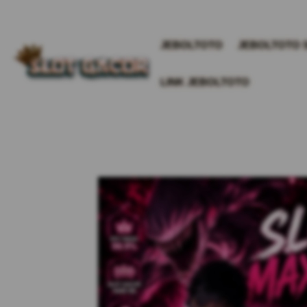
Skip
to
content
JEBOLTOTO
JEBOLTOTO 
LINK JEBOLTOTO
Buka Info Lebih Lanjut