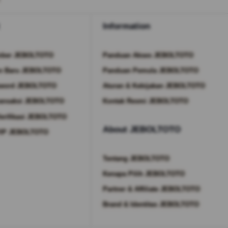
Information
mber JEBOLTOTO
Panduan Akses JEBOLTOTO
un Baru JEBOLTOTO
Panduan Pemula JEBOLTOTO
sword JEBOLTOTO
Aturan & Kebijakan JEBOLTOTO
ransaksi JEBOLTOTO
Kontak Resmi JEBOLTOTO
erifikasi JEBOLTOTO
About JEBOLTOTO
VIP JEBOLTOTO
Tentang JEBOLTOTO
Kenapa Pilih JEBOLTOTO
Partner & Affiliate JEBOLTOTO
Brand & Identitas JEBOLTOTO