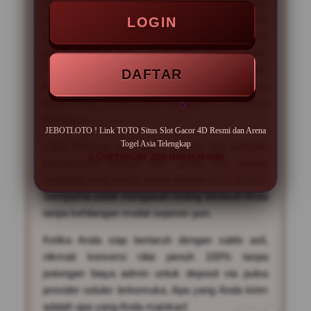
SLOT DEMO hadir sebagai solusi cerdas satu
atap untuk Anda! Kami menyediakan akses gratis
LOGIN
ke ribuan simulator mesin slot online terlengkap
untuk menguji pola, ritme, dan strategi Anda.
Tidak hanya sebagai tempat latihan, platform
DAFTAR
kami juga terintegrasi dengan gerbang taruhan
resmi yang menawarkan kemudahan transaksi
luar biasa.
JEBOTLOTO ! Link TOTO Situs Slot Gacor 4D Resmi dan Arena
Togel Asia Telengkap
Coba berbagai judul game populer dari provider
© COPYRIGHT 2026 HOKIEMAS88
internasional dengan fitur, grafik, dan tingkat
volatilitas yang persis sama dengan versi aslinya.
Sempurna untuk mengasah insting bertaruh Anda
tanpa kehilangan modal sepeser pun.
Ketika Anda siap bertaruh dengan saldo asli,
nikmati konversi nilai penuh 100% tanpa
potongan biaya admin untuk deposit via pulsa
provider seluler terkemuka. Apa yang Anda kirim
adalah apa yang Anda mainkan!