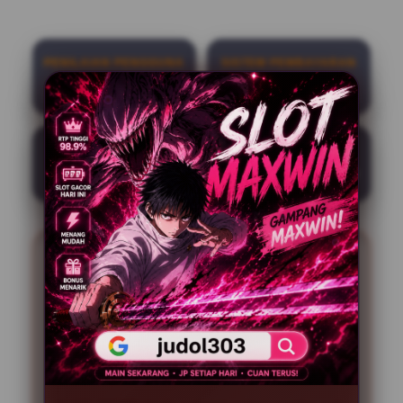
PENILAIAN PENGGUNA
SISTEM PEMBAYARAN
120.123.003
5 Metode
LAYANAN SUPPORT
SISTEM
24/7
Pragmatic Play
JEBOLTOTO
adalah bandar togel Asia terpopuler
dan link situs TOTO slot gacor terpercaya. Kami
menyediakan pasaran togel resmi terlengkap,
game slot online gampang menang, serta
transaksi aman dengan layanan online 24 jam
nonstop setiap hari!