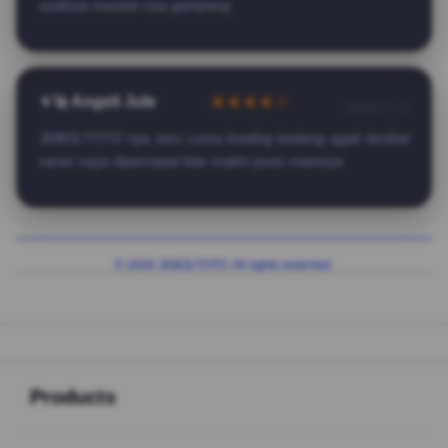
soalnya maxwin nya gampang
Angeli Jule
★★★★☆
2026-07-14
JEBOLTOTO nya seru cuma loading kadang agak lambat
saran saya dipercepat biar makin puas mainnya
© 2026 JEBOLTOTO. All rights reserved.
Buka
Footer Navigation
Products