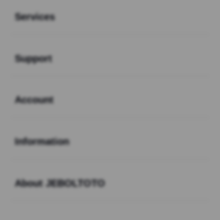
Buka
Services
Buka
Support
Buka
Account
Buka
Information
Buka
About JEBOLTOTO