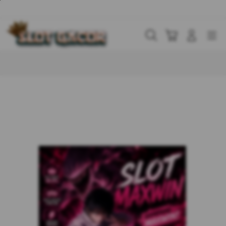
Skip
to
content
Cari
Troli
Login
Navigation
Buka Info Lebih Lanjut