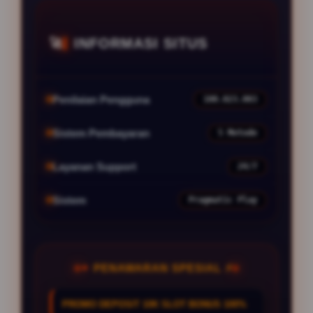
INFORMASI SITUS
Penilaian Pengguna
100.023.003
Sistem Pembayaran
5 Metode
Layanan Support
24/7
Sistem
Pragmatic Play
PENAWARAN SPESIAL
PROMO DEPOSIT 10K SLOT BONUS 100%