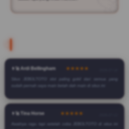
ULASAN TERBARU KOMUNITAS
JEBOLTOTO
Ardi Bellingham
★★★★★
2026-07-18
Situs JEBOLTOTO slot paling gokil dari semua yang
sudah pernah saya main betah dah main di situs ini
Tina Horse
★★★★★
2026-07-12
Awalnya ragu tapi setelah coba JEBOLTOTO di situs ini