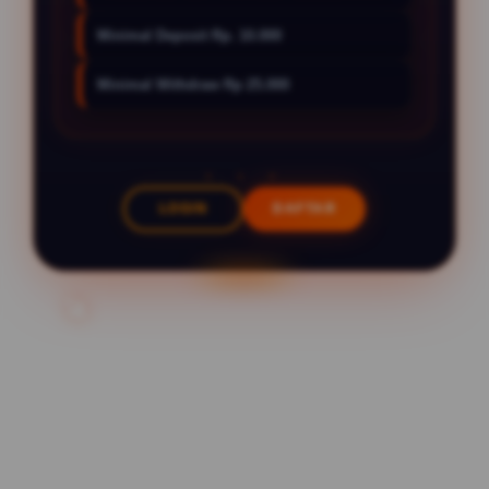
Minimal Deposit Rp. 10.000
Minimal Withdraw Rp 25.000
LOGIN
DAFTAR
Layer Popup Close
JEBOLTOTO: Link Situ
TOTO Slot Gacor Terpercaya
dan Bandar Togel Asia
Terpopuler