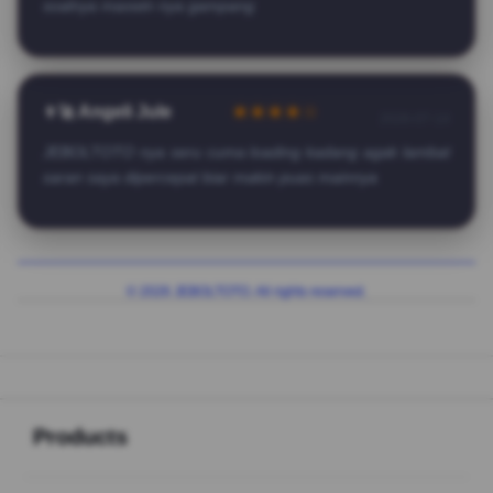
soalnya maxwin nya gampang
Angeli Jule
★★★★☆
2026-07-14
JEBOLTOTO nya seru cuma loading kadang agak lambat
saran saya dipercepat biar makin puas mainnya
© 2026 JEBOLTOTO. All rights reserved.
Buka
Footer Navigation
Products