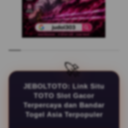
JEBOLTOTO: Link Situ
TOTO Slot Gacor
Terpercaya dan Bandar
Togel Asia Terpopuler