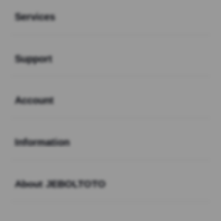
Buka
Services
Buka
Support
Buka
Account
Buka
Information
Buka
About JEBOLTOTO