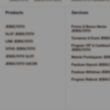
Footer Navigation
Products
Services
JEBOLTOTO
Promo & Bonus Harian
JEBOLTOTO
SLOT JEBOLTOTO
Turnamen & Event JEB
LINK JEBOLTOTO
Program VIP & Cashbac
SITUS JEBOLTOTO
JEBOLTOTO
JEBOLTOTO SLOT
Metode Pembayaran JE
JEBOLTOTO GACOR
Panduan Deposit JEBO
Panduan Withdraw JEB
Program Referral JEBO