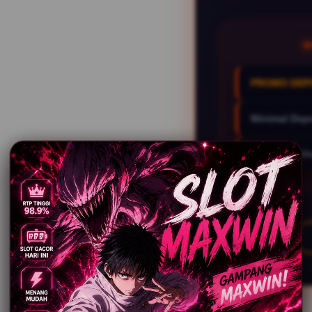
PROMO DEPO
Minimal Depo
Minimal Wit