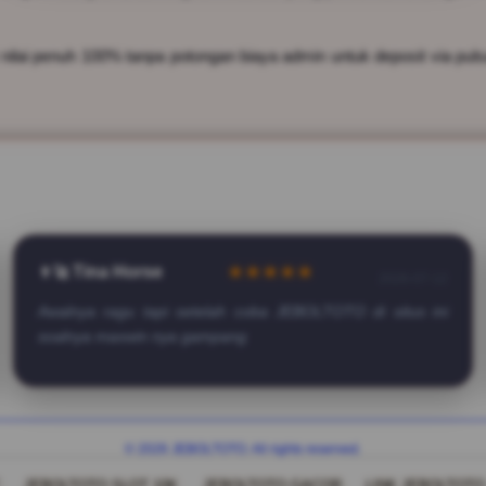
i nilai penuh 100% tanpa potongan biaya admin untuk deposit via pul
JEBOLTOTO
Tina Horse
★★★★★
2026-07-12
Awalnya ragu tapi setelah coba JEBOLTOTO di situs ini
soalnya maxwin nya gampang
© 2026 JEBOLTOTO. All rights reserved.
C
JEBOLTOTO SLOT 10K
JEBOLTOTO GACOR
LINK JEBOLTOTO