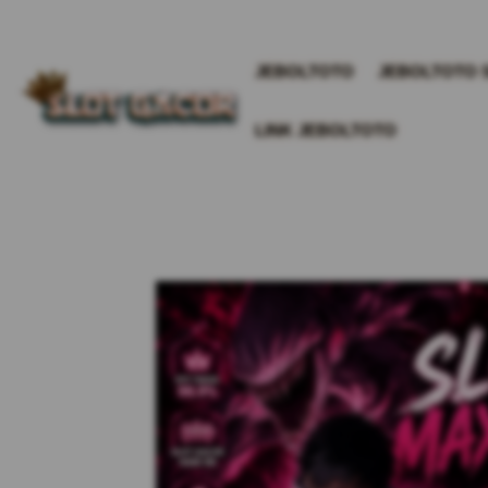
Skip
to
content
JEBOLTOTO
JEBOLTOTO 
LINK JEBOLTOTO
Buka Info Lebih Lanjut