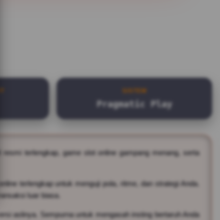
a dan Bandar Togel Asia
T
SISTEM
Pragmatic Play
l resmi terlengkap, game slot online gampang menang, serta
ine terlengkap untuk menguji pola, ritme, dan strategi Anda.
ansaksi luar biasa.
n versi aslinya. Sempurna untuk mengasah insting bertaruh Anda