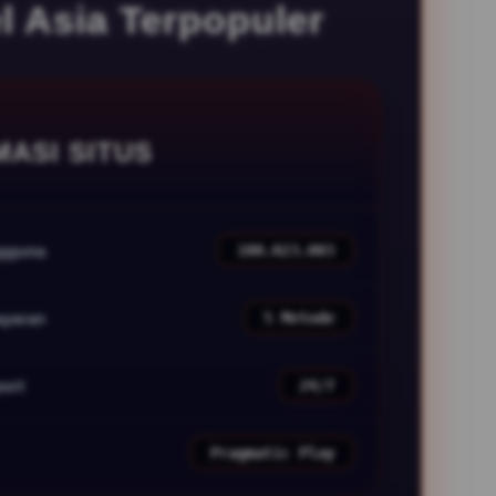
l Asia Terpopuler
MASI SITUS
ngguna
100.023.003
ayaran
5 Metode
ort
24/7
Pragmatic Play