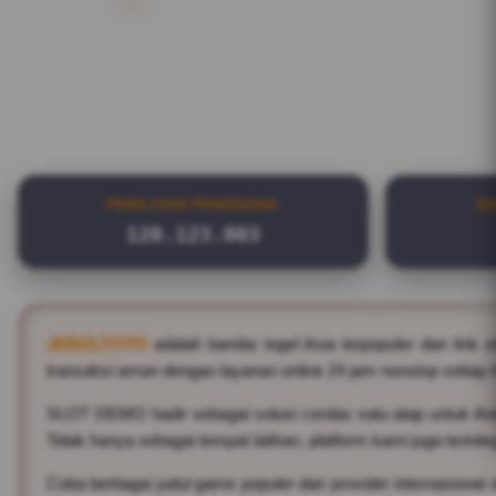
Layer Popup Close
JEBOLTOTO: Link Situ T
PENILAIAN PENGGUNA
S
120.123.003
JEBOLTOTO
adalah bandar togel Asia terpopuler dan link
transaksi aman dengan layanan online 24 jam nonstop setiap h
SLOT DEMO hadir sebagai solusi cerdas satu atap untuk Anda!
Tidak hanya sebagai tempat latihan, platform kami juga teri
Coba berbagai judul game populer dari provider internasional 