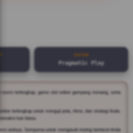
a dan Bandar Togel Asia
T
SISTEM
Pragmatic Play
l resmi terlengkap, game slot online gampang menang, serta
ine terlengkap untuk menguji pola, ritme, dan strategi Anda.
ansaksi luar biasa.
n versi aslinya. Sempurna untuk mengasah insting bertaruh Anda