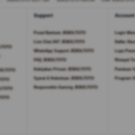
Support
Account
Pusat Bantuan JEBOLTOTO
Login Me
Live Chat 24/7 JEBOLTOTO
Daftar Ak
OLTOTO
WhatsApp Support JEBOLTOTO
Lupa Pas
k
FAQ JEBOLTOTO
Riwayat T
Kebijakan Privasi JEBOLTOTO
Panduan V
BOLTOTO
Syarat & Ketentuan JEBOLTOTO
Program 
LTOTO
Responsible Gaming JEBOLTOTO
OLTOTO
LTOTO