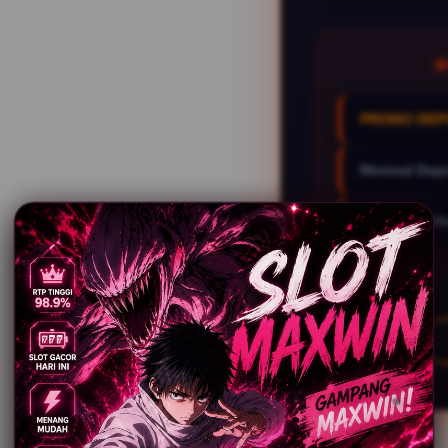
PROMO DEPO
Minimal Depo
Minimal Wit