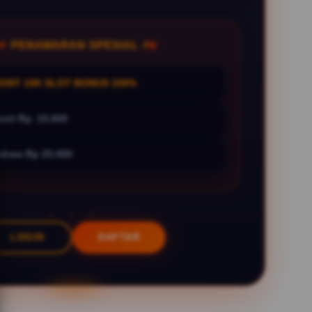
PENAWARAN SPESIAL
SIT 10K SLOT BONUS 100%
sit Rp. 10.000
hdraw Rp 25.000
LOGIN
DAFTAR