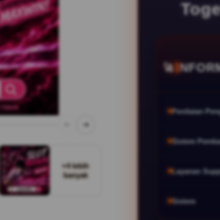
Toge
INFOR
Penilaian Pe
Sebelumnya
Berikutnya
Sistem Pemb
+4 lebih
Layanan Supp
banyak
Sistem