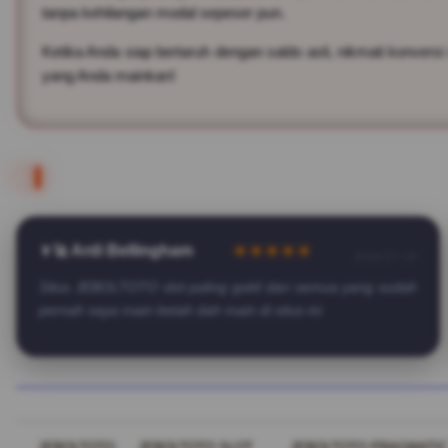
tanpa kehilangan modal sepeser pun.
Ketika Anda siap bertaruh dengan saldo asli, nikmati konvers
yang Anda mainkan!
ULASAN TERBARU KOMUNITAS 
Ardi Bellingham
★★★★★
2026-07-18
Situs JEBOLTOTO slot paling gokil dari semua yang sudah
pernah saya main betah dah main di situs ini
JEBOLTOTO
JEBOLTOTO SLOT
JEBOLTOTO PRAGMATI