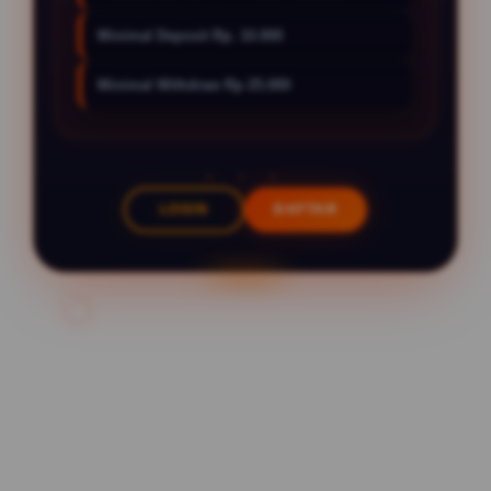
Minimal Deposit Rp. 10.000
Minimal Withdraw Rp 25.000
LOGIN
DAFTAR
Layer Popup Close
JEBOLTOTO: Link Situ
TOTO Slot Gacor Terpercaya
dan Bandar Togel Asia
Terpopuler