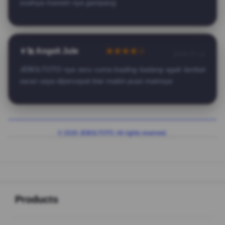
soalnya maxwin nya gampang
Angeli Jule
★★★★☆
2026-07-14
JEBOLTOTO nya seru cuma loading kadang agak lambat
saran saya dipercepat biar makin puas mainnya
© 2026 JEBOLTOTO. All rights reserved.
Buka
Footer Navigation
Products