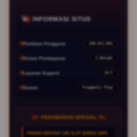
INFORMASI SITUS
Penilaian Pengguna
100.023.003
Sistem Pembayaran
5 Metode
Layanan Support
24/7
Sistem
Pragmatic Play
PENAWARAN SPESIAL
PROMO DEPOSIT 10K SLOT BONUS 100%