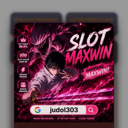
PENILAIAN PENGGUNA
SISTEM PEMBAYARAN
120.123.003
5 Metode
LAYANAN SUPPORT
SISTEM
24/7
Pragmatic Play
JEBOLTOTO
adalah bandar togel Asia terpopuler
dan link situs TOTO slot gacor terpercaya. Kami
menyediakan pasaran togel resmi terlengkap,
game slot online gampang menang, serta
transaksi aman dengan layanan online 24 jam
nonstop setiap hari!