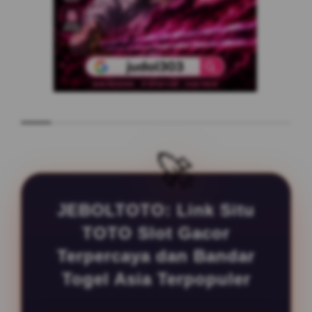
JEBOLTOTO: Link Situ
TOTO Slot Gacor
Terpercaya dan Bandar
Togel Asia Terpopuler