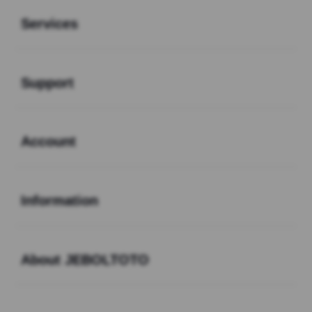
Buka
Services
Buka
Support
Buka
Account
Buka
Information
Buka
About JEBOLTOTO