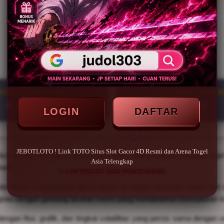
OTO Slot Gacor Terpercay
Terpopuler
ISTEM PEMBAYARAN
LAYANAN SUPPOR
5 Metode
24/7
LOGIN
DAFTAR
JEBOTLOTO ! Link TOTO Situs Slot Gacor 4D Resmi dan Arena Togel
 situs TOTO slot gacor terpercaya. Kami menyediakan pasaran toge
Asia Telengkap
ari!
© COPYRIGHT 2026 HOKIEMAS88
 Kami menyediakan akses gratis ke ribuan simulator mesin slot onl
ntegrasi dengan gerbang taruhan resmi yang menawarkan kemudahan tr
dengan fitur, grafik, dan tingkat volatilitas yang persis sama denga