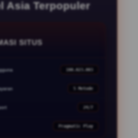
l Asia Terpopuler
MASI SITUS
ngguna
100.023.003
ayaran
5 Metode
ort
24/7
Pragmatic Play