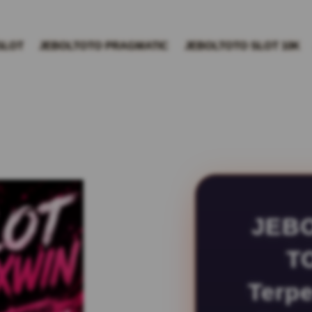
SLOT
JEBOLTOTO PRAGMATIC
JEBOLTOTO SLOT 10K
JEBO
T
Terp