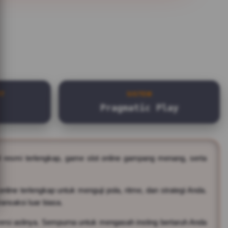
a dan Bandar Togel Asia
T
SISTEM
Pragmatic Play
l resmi terlengkap, game slot online gampang menang, serta
ine terlengkap untuk menguji pola, ritme, dan strategi Anda.
ansaksi luar biasa.
n versi aslinya. Sempurna untuk mengasah insting bertaruh Anda