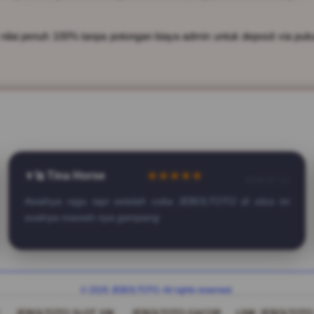
i nilai penuh 100% tanpa potongan biaya admin untuk deposit via pul
JEBOLTOTO
Tina Horse
★★★★★
2026-07-12
Awalnya ragu tapi setelah coba JEBOLTOTO di situs ini
soalnya maxwin nya gampang
© 2026 JEBOLTOTO. All rights reserved.
C
JEBOLTOTO SLOT 10K
JEBOLTOTO GACOR
LINK JEBOLTOTO