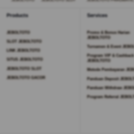
Footer Navigation
Products
Services
JEBOLTOTO
Promo & Bonus Harian
JEBOLTOTO
SLOT JEBOLTOTO
Turnamen & Event JEB
LINK JEBOLTOTO
Program VIP & Cashbac
SITUS JEBOLTOTO
JEBOLTOTO
JEBOLTOTO SLOT
Metode Pembayaran JE
JEBOLTOTO GACOR
Panduan Deposit JEBO
Panduan Withdraw JEB
Program Referral JEBO