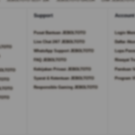
Support
Account
Pusat Bantuan JEBOLTOTO
Login Me
Live Chat 24/7 JEBOLTOTO
Daftar Ak
OLTOTO
WhatsApp Support JEBOLTOTO
Lupa Pas
k
FAQ JEBOLTOTO
Riwayat T
Kebijakan Privasi JEBOLTOTO
Panduan V
BOLTOTO
Syarat & Ketentuan JEBOLTOTO
Program 
LTOTO
Responsible Gaming JEBOLTOTO
OLTOTO
LTOTO