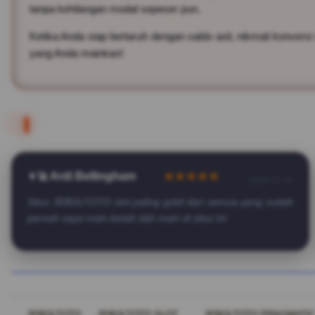
tanpa kehilangan modal sepeser pun.
Ketika Anda siap bertaruh dengan saldo asli, nikmati konvers
yang Anda mainkan!
ULASAN TERBARU KOMUNITAS 
Ardi Bellingham
★★★★★
2026-07-18
Situs JEBOLTOTO slot paling gokil dari semua yang sudah
pernah saya main betah dah main di situs ini
JEBOLTOTO
JEBOLTOTO SLOT
JEBOLTOTO PRAGMATI