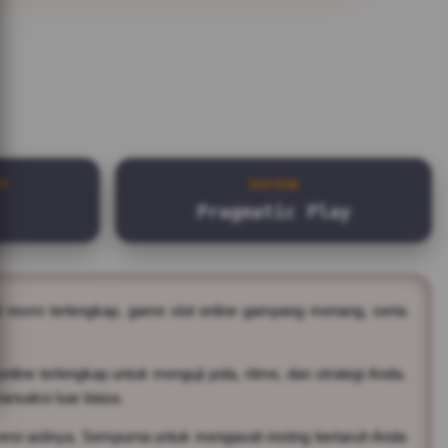
a dan Bandar Togel Asia
T
SISTEM
Pragmatic Play
l resmi terlengkap, game slot online gampang menang, serta
ine terlengkap untuk menguji pola, ritme, dan strategi Anda.
ansaksi luar biasa.
n versi aslinya. Sempurna untuk mengasah insting bertaruh Anda