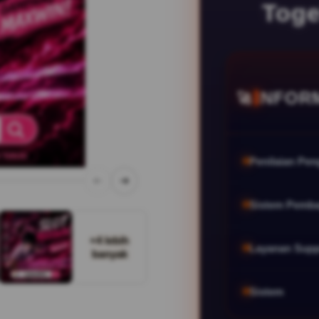
Toge
INFOR
Penilaian Pe
Sebelumnya
Berikutnya
Sistem Pemb
+4 lebih
Layanan Supp
banyak
Sistem