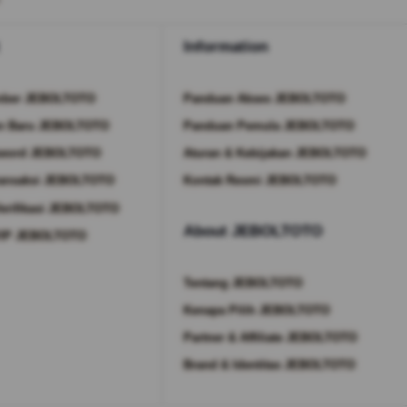
Information
mber JEBOLTOTO
Panduan Akses JEBOLTOTO
un Baru JEBOLTOTO
Panduan Pemula JEBOLTOTO
sword JEBOLTOTO
Aturan & Kebijakan JEBOLTOTO
ransaksi JEBOLTOTO
Kontak Resmi JEBOLTOTO
erifikasi JEBOLTOTO
About JEBOLTOTO
VIP JEBOLTOTO
Tentang JEBOLTOTO
Kenapa Pilih JEBOLTOTO
Partner & Affiliate JEBOLTOTO
Brand & Identitas JEBOLTOTO