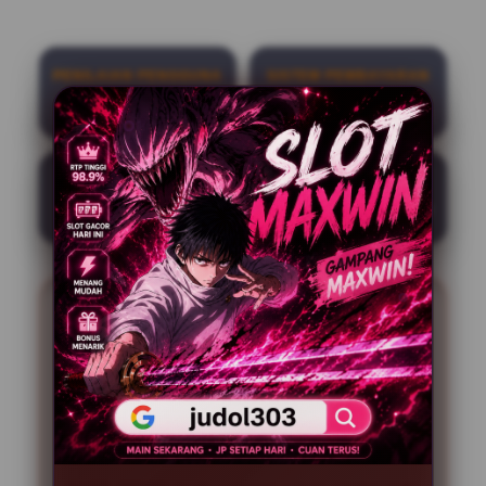
PENILAIAN PENGGUNA
SISTEM PEMBAYARAN
120.123.003
5 Metode
LAYANAN SUPPORT
SISTEM
24/7
Pragmatic Play
JEBOLTOTO
adalah bandar togel Asia terpopuler
dan link situs TOTO slot gacor terpercaya. Kami
menyediakan pasaran togel resmi terlengkap,
game slot online gampang menang, serta
transaksi aman dengan layanan online 24 jam
nonstop setiap hari!