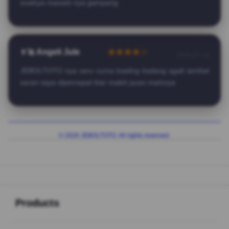
soalnya maxwin nya gampang
Angeli Jule
★★★★☆
2026-07-14
JEBOLTOTO nya seru cuma loading kadang agak lambat
saran saya dipercepat biar makin puas mainnya
© 2026 JEBOLTOTO. All rights reserved.
Buka
Footer Navigation
Products