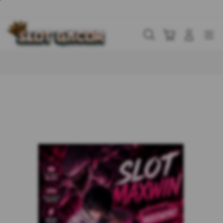
Skip
to
content
Cari
Troli
Login
Navigation
Buka Info Lebih Lanjut