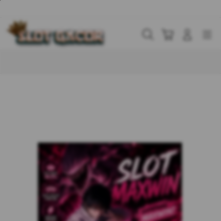
Skip
to
content
Cari
Troli
Login
Navigation
Buka Info Lebih Lanjut