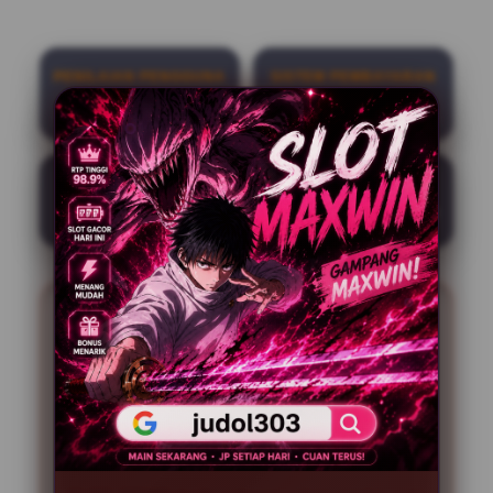
PENILAIAN PENGGUNA
SISTEM PEMBAYARAN
120.123.003
5 Metode
LAYANAN SUPPORT
SISTEM
24/7
Pragmatic Play
JEBOLTOTO
adalah bandar togel Asia terpopuler
dan link situs TOTO slot gacor terpercaya. Kami
menyediakan pasaran togel resmi terlengkap,
game slot online gampang menang, serta
transaksi aman dengan layanan online 24 jam
nonstop setiap hari!