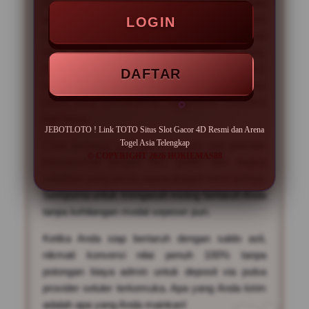
SLOT DEMO hadir sebagai solusi cerdas satu
atap untuk Anda! Kami menyediakan akses gratis
LOGIN
ke ribuan simulator mesin slot online terlengkap
untuk menguji pola, ritme, dan strategi Anda.
Tidak hanya sebagai tempat latihan, platform
DAFTAR
kami juga terintegrasi dengan gerbang taruhan
resmi yang menawarkan kemudahan transaksi
luar biasa.
JEBOTLOTO ! Link TOTO Situs Slot Gacor 4D Resmi dan Arena
Togel Asia Telengkap
Coba berbagai judul game populer dari provider
© COPYRIGHT 2026 HOKIEMAS88
internasional dengan fitur, grafik, dan tingkat
volatilitas yang persis sama dengan versi aslinya.
Sempurna untuk mengasah insting bertaruh Anda
tanpa kehilangan modal sepeser pun.
Ketika Anda siap bertaruh dengan saldo asli,
nikmati konversi nilai penuh 100% tanpa
potongan biaya admin untuk deposit via pulsa
provider seluler terkemuka. Apa yang Anda kirim
adalah apa yang Anda mainkan!