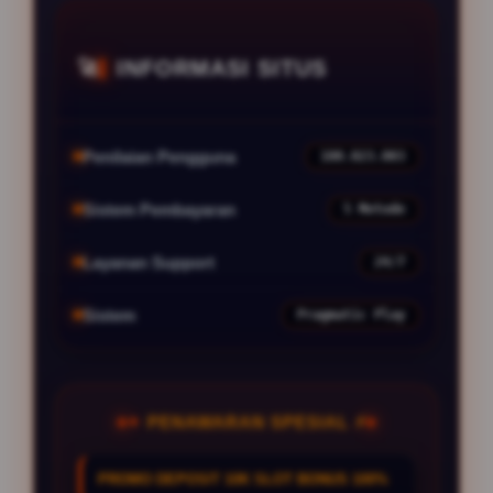
INFORMASI SITUS
Penilaian Pengguna
100.023.003
Sistem Pembayaran
5 Metode
Layanan Support
24/7
Sistem
Pragmatic Play
PENAWARAN SPESIAL
PROMO DEPOSIT 10K SLOT BONUS 100%