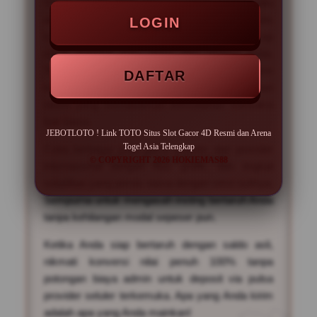
SLOT DEMO hadir sebagai solusi cerdas satu
atap untuk Anda! Kami menyediakan akses gratis
LOGIN
ke ribuan simulator mesin slot online terlengkap
untuk menguji pola, ritme, dan strategi Anda.
Tidak hanya sebagai tempat latihan, platform
DAFTAR
kami juga terintegrasi dengan gerbang taruhan
resmi yang menawarkan kemudahan transaksi
luar biasa.
JEBOTLOTO ! Link TOTO Situs Slot Gacor 4D Resmi dan Arena
Togel Asia Telengkap
Coba berbagai judul game populer dari provider
© COPYRIGHT 2026 HOKIEMAS88
internasional dengan fitur, grafik, dan tingkat
volatilitas yang persis sama dengan versi aslinya.
Sempurna untuk mengasah insting bertaruh Anda
tanpa kehilangan modal sepeser pun.
Ketika Anda siap bertaruh dengan saldo asli,
nikmati konversi nilai penuh 100% tanpa
potongan biaya admin untuk deposit via pulsa
provider seluler terkemuka. Apa yang Anda kirim
adalah apa yang Anda mainkan!