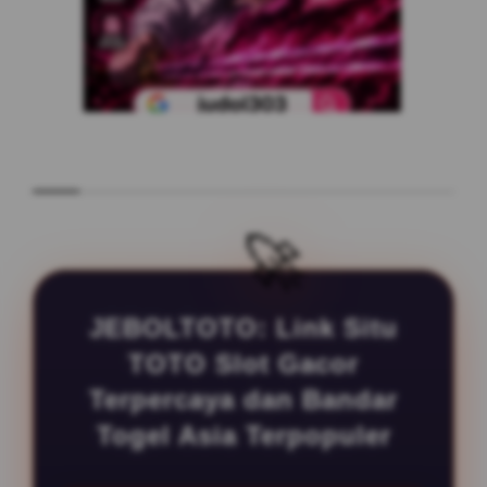
JEBOLTOTO: Link Situ
TOTO Slot Gacor
Terpercaya dan Bandar
Togel Asia Terpopuler