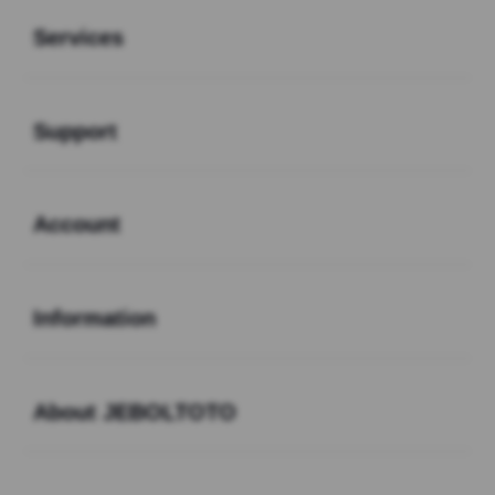
Buka
Services
Buka
Support
Buka
Account
Buka
Information
Buka
About JEBOLTOTO