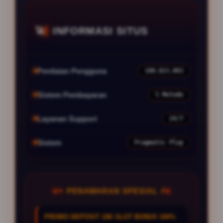
INFORMASI SITUS
Penilaian Pengguna
100.023.003
Sistem Pembayaran
5 Metode
Layanan Support
24/7
Sistem
Pragmatic Play
PENAWARAN SPESIAL
PROMO DEPOSIT 10K SLOT BONUS 100%