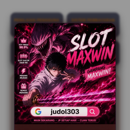
PENILAIAN PENGGUNA
SISTEM PEMBAYARAN
120.123.003
5 Metode
LAYANAN SUPPORT
SISTEM
24/7
Pragmatic Play
JEBOLTOTO
adalah bandar togel Asia terpopuler
dan link situs TOTO slot gacor terpercaya. Kami
menyediakan pasaran togel resmi terlengkap,
game slot online gampang menang, serta
transaksi aman dengan layanan online 24 jam
nonstop setiap hari!