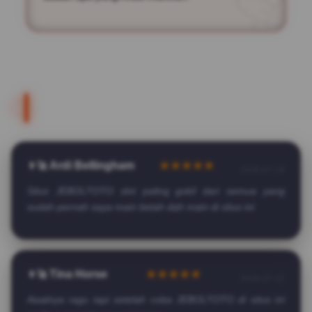
ULASAN TERBARU KOMUNITAS
JEBOLTOTO
Ardi Bellingham
★★★★★
2026-07-18
Situs JEBOLTOTO slot paling gokil dari semua yang
sudah pernah saya main betah dah main di situs ini
Tina Horse
★★★★★
2026-07-12
Awalnya ragu tapi setelah coba JEBOLTOTO di situs ini