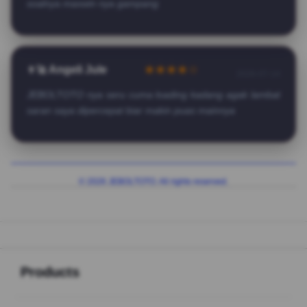
soalnya maxwin nya gampang
Angeli Jule
★★★★☆
2026-07-14
JEBOLTOTO nya seru cuma loading kadang agak lambat
saran saya dipercepat biar makin puas mainnya
© 2026 JEBOLTOTO. All rights reserved.
Buka
Footer Navigation
Products