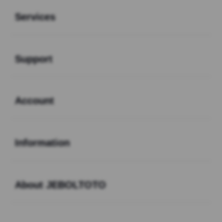
Buka
Services
Buka
Support
Buka
Account
Buka
Information
Buka
About JEBOLTOTO