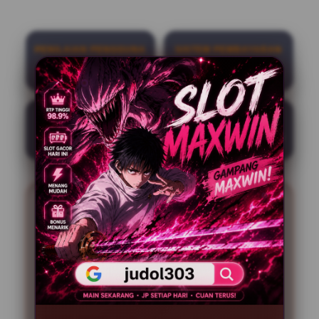
PENILAIAN PENGGUNA
SISTEM PEMBAYARAN
120.123.003
5 Metode
LAYANAN SUPPORT
SISTEM
24/7
Pragmatic Play
JEBOLTOTO
adalah bandar togel Asia terpopuler
dan link situs TOTO slot gacor terpercaya. Kami
menyediakan pasaran togel resmi terlengkap,
game slot online gampang menang, serta
transaksi aman dengan layanan online 24 jam
nonstop setiap hari!