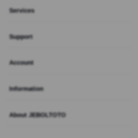
Buka
Services
Buka
Support
Buka
Account
Buka
Information
Buka
About JEBOLTOTO