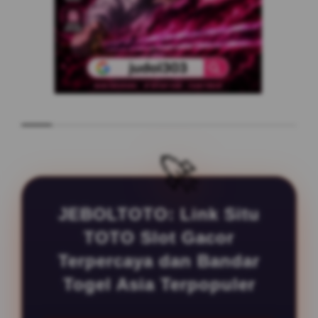
JEBOLTOTO: Link Situ
TOTO Slot Gacor
Terpercaya dan Bandar
Togel Asia Terpopuler