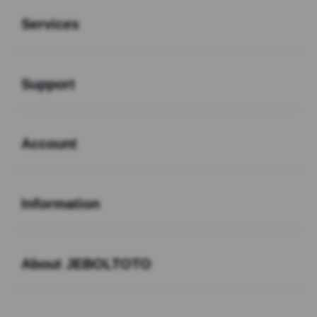
Buka
Services
Buka
Support
Buka
Account
Buka
Information
Buka
About JEBOLTOTO