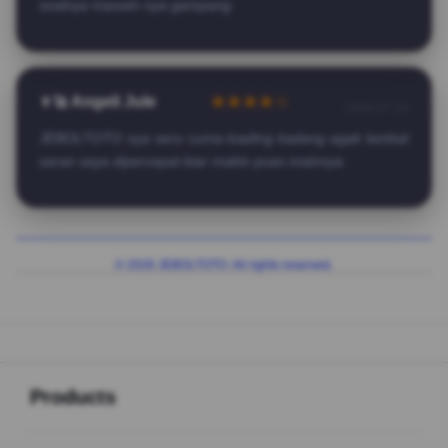
soalnya maxwin nya gampang
Angeli Jule
★★★★☆
2026-07-14
JEBOLTOTO nya seru cuma loading kadang agak lambat
saran saya dipercepat biar makin puas mainnya
© 2026 JEBOLTOTO. All rights reserved.
Buka
Footer Navigation
Products