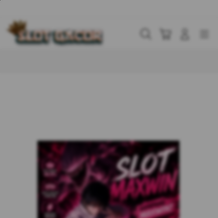
Skip
to
content
Cari
Troli
Login
Navigation
Buka Info Lebih Lanjut