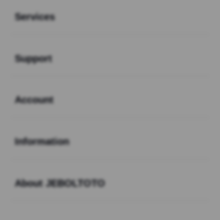
Buka
Services
Buka
Support
Buka
Account
Buka
Information
Buka
About JEBOLTOTO