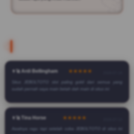
ULASAN TERBARU KOMUNITAS
JEBOLTOTO
Ardi Bellingham
★★★★★
2026-07-18
Situs JEBOLTOTO slot paling gokil dari semua yang
sudah pernah saya main betah dah main di situs ini
Tina Horse
★★★★★
2026-07-12
Awalnya ragu tapi setelah coba JEBOLTOTO di situs ini