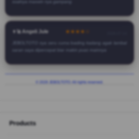
soalnya maxwin nya gampang
Angeli Jule
★★★★☆
2026-07-14
JEBOLTOTO nya seru cuma loading kadang agak lambat
saran saya dipercepat biar makin puas mainnya
© 2026 JEBOLTOTO. All rights reserved.
Buka
Footer Navigation
Products