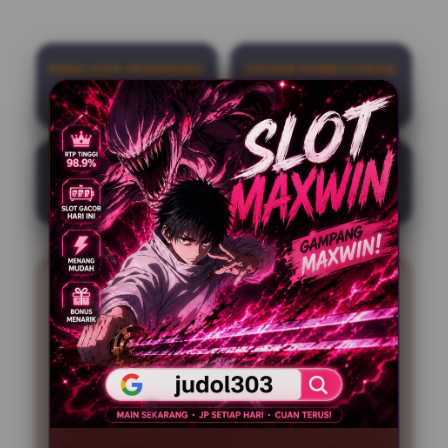
PENILAIAN PENGGUNA
SISTEM PEMBAYARAN
120.123.003
5 Metode
LAYANAN SUPPORT
SISTEM
24/7
Pragmatic Play
JEBOLTOTO
adalah bandar togel Asia terpopuler
dan link situs TOTO slot gacor terpercaya. Kami
menyediakan pasaran togel resmi terlengkap,
game slot online gampang menang, serta
transaksi aman dengan layanan online 24 jam
nonstop setiap hari!