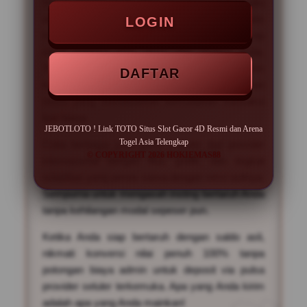
SLOT DEMO hadir sebagai solusi cerdas satu
atap untuk Anda! Kami menyediakan akses gratis
LOGIN
ke ribuan simulator mesin slot online terlengkap
untuk menguji pola, ritme, dan strategi Anda.
Tidak hanya sebagai tempat latihan, platform
DAFTAR
kami juga terintegrasi dengan gerbang taruhan
resmi yang menawarkan kemudahan transaksi
luar biasa.
JEBOTLOTO ! Link TOTO Situs Slot Gacor 4D Resmi dan Arena
Togel Asia Telengkap
Coba berbagai judul game populer dari provider
© COPYRIGHT 2026 HOKIEMAS88
internasional dengan fitur, grafik, dan tingkat
volatilitas yang persis sama dengan versi aslinya.
Sempurna untuk mengasah insting bertaruh Anda
tanpa kehilangan modal sepeser pun.
Ketika Anda siap bertaruh dengan saldo asli,
nikmati konversi nilai penuh 100% tanpa
potongan biaya admin untuk deposit via pulsa
provider seluler terkemuka. Apa yang Anda kirim
adalah apa yang Anda mainkan!