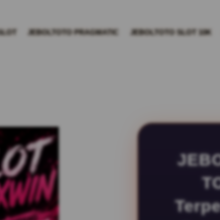
SLOT
JEBOLTOTO PRAGMATIC
JEBOLTOTO SLOT 10K
JEBO
T
Terp