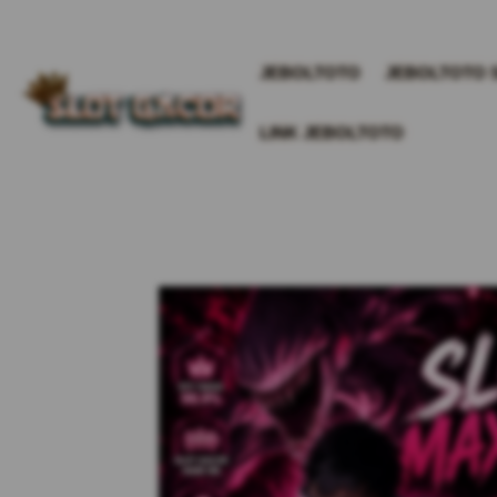
Skip
to
content
JEBOLTOTO
JEBOLTOTO 
LINK JEBOLTOTO
Buka Info Lebih Lanjut