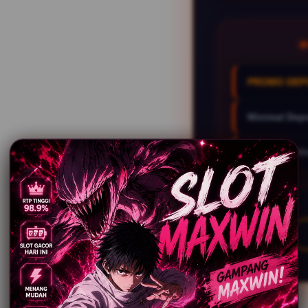
PROMO DEPO
Minimal Depo
Minimal Wit