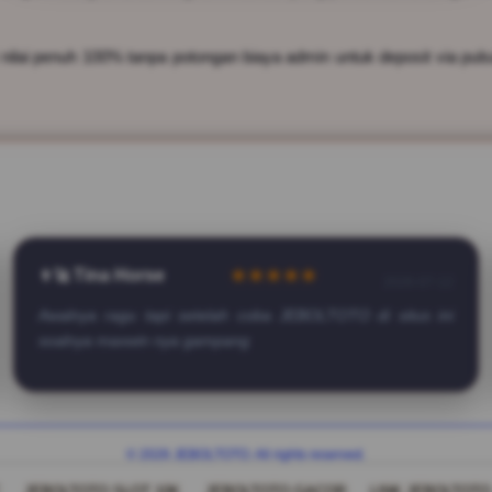
i nilai penuh 100% tanpa potongan biaya admin untuk deposit via pul
JEBOLTOTO
Tina Horse
★★★★★
2026-07-12
Awalnya ragu tapi setelah coba JEBOLTOTO di situs ini
soalnya maxwin nya gampang
© 2026 JEBOLTOTO. All rights reserved.
C
JEBOLTOTO SLOT 10K
JEBOLTOTO GACOR
LINK JEBOLTOTO