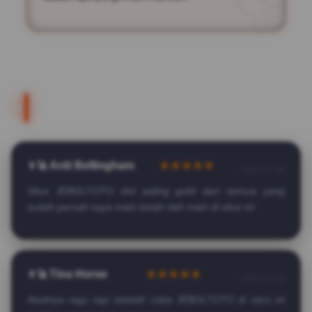
ULASAN TERBARU KOMUNITAS
JEBOLTOTO
Ardi Bellingham
★★★★★
2026-07-18
Situs JEBOLTOTO slot paling gokil dari semua yang
sudah pernah saya main betah dah main di situs ini
Tina Horse
★★★★★
2026-07-12
Awalnya ragu tapi setelah coba JEBOLTOTO di situs ini