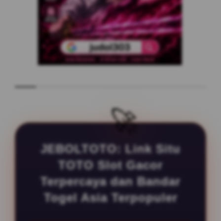
JEBOLTOTO: Link Situ
TOTO Slot Gacor
Terpercaya dan Bandar
Togel Asia Terpopuler