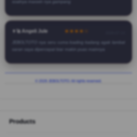
soalnya maxwin nya gampang
Angeli Jule
★★★★☆
2026-07-14
JEBOLTOTO nya seru cuma loading kadang agak lambat
saran saya dipercepat biar makin puas mainnya
© 2026 JEBOLTOTO. All rights reserved.
Buka
Footer Navigation
Products