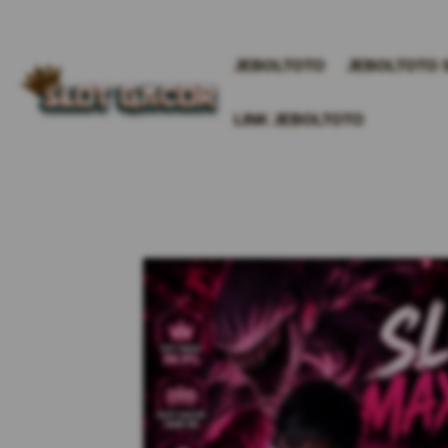
Skip
to
content
JEBOLTOTO
JEBOLTOTO 
LINK JEBOLTOTO
Buka Info Lebih Lanjut