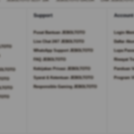
Support
Account
Pusat Bantuan JEBOLTOTO
Login Me
Live Chat 24/7 JEBOLTOTO
Daftar Ak
OLTOTO
WhatsApp Support JEBOLTOTO
Lupa Pas
k
FAQ JEBOLTOTO
Riwayat T
Kebijakan Privasi JEBOLTOTO
Panduan V
BOLTOTO
Syarat & Ketentuan JEBOLTOTO
Program 
LTOTO
Responsible Gaming JEBOLTOTO
OLTOTO
LTOTO