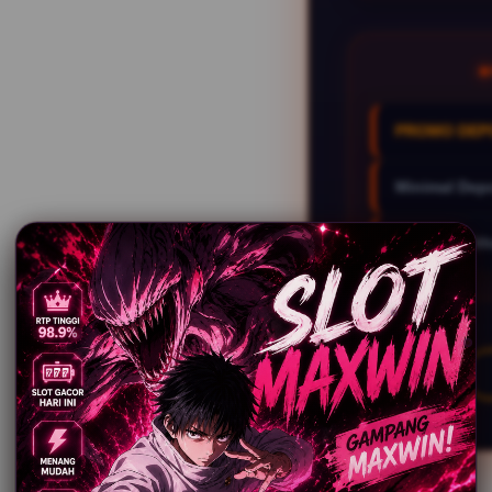
PROMO DEPO
Minimal Depo
Minimal Wit