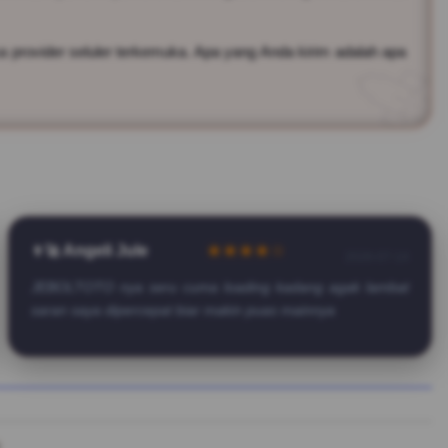
sa provider seluler terkemuka. Apa yang Anda kirim adalah apa
Angeli Jule
★★★★☆
2026-07-14
JEBOLTOTO nya seru cuma loading kadang agak lambat
saran saya dipercepat biar makin puas mainnya