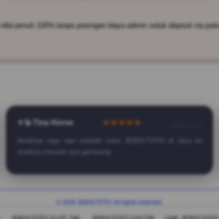
i nilai penuh 100% tanpa potongan biaya admin untuk deposit via pul
JEBOLTOTO
Tina Horse
★★★★★
2026-07-12
Awalnya ragu tapi setelah coba JEBOLTOTO di situs ini
soalnya maxwin nya gampang
© 2026 JEBOLTOTO. All rights reserved.
C
JEBOLTOTO SLOT 10K
JEBOLTOTO GACOR
LINK JEBOLTOTO