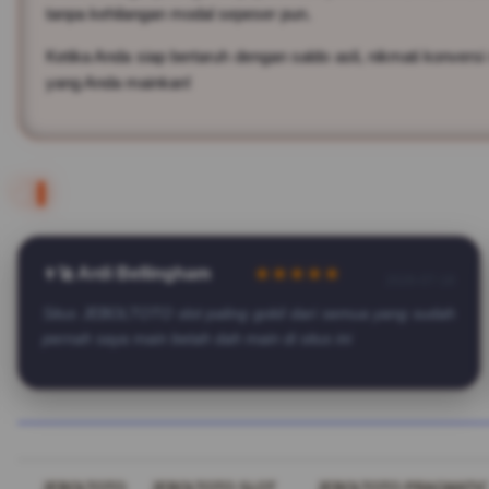
tanpa kehilangan modal sepeser pun.
Ketika Anda siap bertaruh dengan saldo asli, nikmati konvers
yang Anda mainkan!
ULASAN TERBARU KOMUNITAS 
Ardi Bellingham
★★★★★
2026-07-18
Situs JEBOLTOTO slot paling gokil dari semua yang sudah
pernah saya main betah dah main di situs ini
JEBOLTOTO
JEBOLTOTO SLOT
JEBOLTOTO PRAGMATI