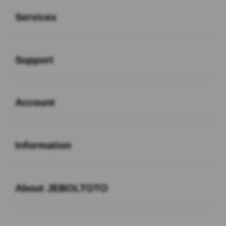
Buka
Services
Buka
Support
Buka
Account
Buka
Information
Buka
About JEBOLTOTO