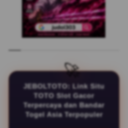
JEBOLTOTO: Link Situ
TOTO Slot Gacor
Terpercaya dan Bandar
Togel Asia Terpopuler