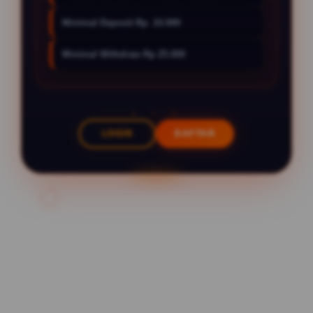
Minimal Deposit Rp. 10.000
Minimal Withdraw Rp 25.000
LOGIN
DAFTAR
Layer Popup Close
JEBOLTOTO: Link Situ
TOTO Slot Gacor Terpercaya
dan Bandar Togel Asia
Terpopuler