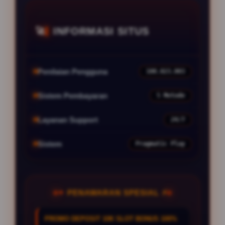
INFORMASI SITUS
Penilaian Pengguna
100.023.003
Sistem Pembayaran
5 Metode
Layanan Support
24/7
Sistem
Pragmatic Play
PENAWARAN SPESIAL
PROMO DEPOSIT 10K SLOT BONUS 100%