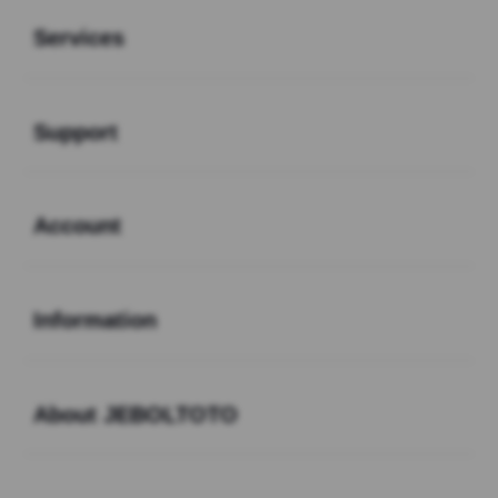
Buka
Services
Buka
Support
Buka
Account
Buka
Information
Buka
About JEBOLTOTO