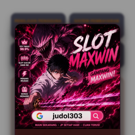
PENILAIAN PENGGUNA
SISTEM PEMBAYARAN
120.123.003
5 Metode
LAYANAN SUPPORT
SISTEM
24/7
Pragmatic Play
JEBOLTOTO
adalah bandar togel Asia terpopuler
dan link situs TOTO slot gacor terpercaya. Kami
menyediakan pasaran togel resmi terlengkap,
game slot online gampang menang, serta
transaksi aman dengan layanan online 24 jam
nonstop setiap hari!