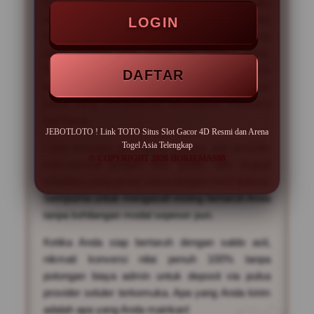
SLOT DEMO hadir sebagai solusi cerdas satu
atap untuk Anda! Kami menyediakan akses gratis
LOGIN
ke ribuan simulator mesin slot online terlengkap
untuk menguji pola, ritme, dan strategi Anda.
Tidak hanya sebagai tempat latihan, platform
DAFTAR
kami juga terintegrasi dengan gerbang taruhan
resmi yang menawarkan kemudahan transaksi
luar biasa.
JEBOTLOTO ! Link TOTO Situs Slot Gacor 4D Resmi dan Arena
Togel Asia Telengkap
Coba berbagai judul game populer dari provider
© COPYRIGHT 2026 HOKIEMAS88
internasional dengan fitur, grafik, dan tingkat
volatilitas yang persis sama dengan versi aslinya.
Sempurna untuk mengasah insting bertaruh Anda
tanpa kehilangan modal sepeser pun.
Ketika Anda siap bertaruh dengan saldo asli,
nikmati konversi nilai penuh 100% tanpa
potongan biaya admin untuk deposit via pulsa
provider seluler terkemuka. Apa yang Anda kirim
adalah apa yang Anda mainkan!