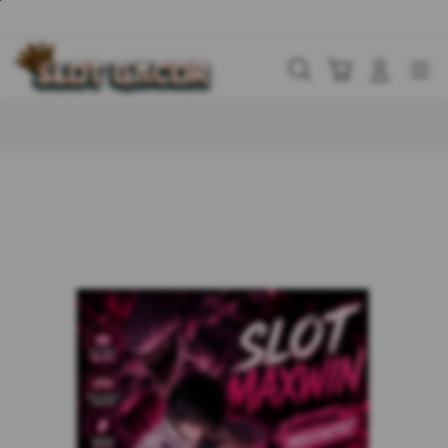
Skip
to
content
Cari
Troli
Login
Navigation
Buka Info Lebih Lanjut