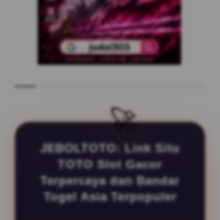
JEBOLTOTO: Link Situ
TOTO Slot Gacor
Terpercaya dan Bandar
Togel Asia Terpopuler