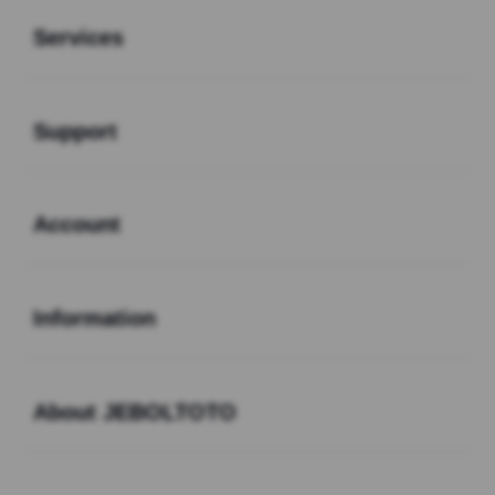
Buka
Services
Buka
Support
Buka
Account
Buka
Information
Buka
About JEBOLTOTO