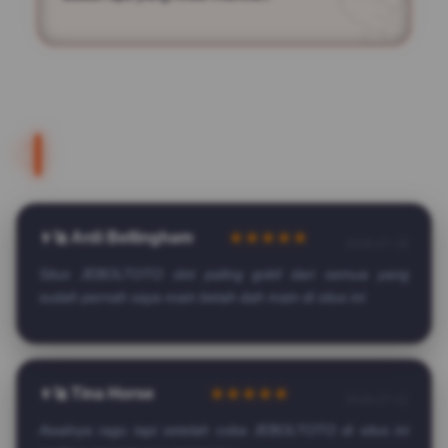
ULASAN TERBARU KOMUNITAS
JEBOLTOTO
Ardi Bellingham
★★★★★
2026-07-18
Situs JEBOLTOTO slot paling gokil dari semua yang
sudah pernah saya main betah dah main di situs ini
Tina Horse
★★★★★
2026-07-12
Awalnya ragu tapi setelah coba JEBOLTOTO di situs ini