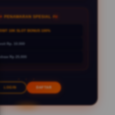
PENAWARAN SPESIAL
SIT 10K SLOT BONUS 100%
sit Rp. 10.000
hdraw Rp 25.000
LOGIN
DAFTAR