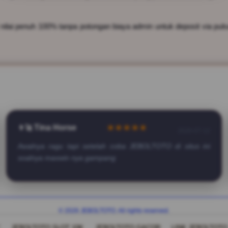
i nilai penuh 100% tanpa potongan biaya admin untuk deposit via pul
JEBOLTOTO
Tina Horse
★★★★★
2026-07-12
Awalnya ragu tapi setelah coba JEBOLTOTO di situs ini
soalnya maxwin nya gampang
© 2026 JEBOLTOTO. All rights reserved.
C
JEBOLTOTO SLOT 10K
JEBOLTOTO GACOR
LINK JEBOLTOTO