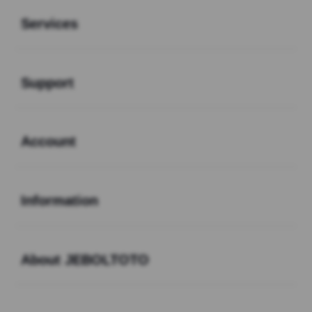
Buka
Services
Buka
Support
Buka
Account
Buka
Information
Buka
About JEBOLTOTO