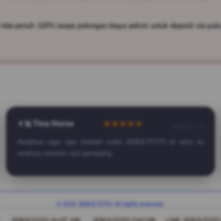
i nilai penuh 100% tanpa potongan biaya admin untuk deposit via pul
JEBOLTOTO
Tina Horse
★★★★★
2026-07-12
Awalnya ragu tapi setelah coba JEBOLTOTO di situs ini
soalnya maxwin nya gampang
© 2026 JEBOLTOTO. All rights reserved.
C
JEBOLTOTO SLOT 10K
JEBOLTOTO GACOR
LINK JEBOLTOTO