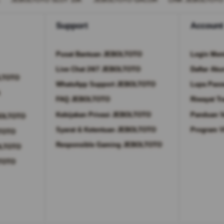
Support
Account
Pusat Bantuan JEBOLTOTO
Login Me
Live Chat 24/7 JEBOLTOTO
Daftar Ak
OLTOTO
WhatsApp Support JEBOLTOTO
Lupa Pas
k
FAQ JEBOLTOTO
Riwayat T
Kebijakan Privasi JEBOLTOTO
Panduan V
BOLTOTO
Syarat & Ketentuan JEBOLTOTO
Program 
LTOTO
Responsible Gaming JEBOLTOTO
OLTOTO
LTOTO