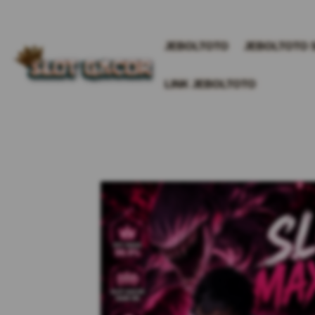
Skip
to
content
JEBOLTOTO
JEBOLTOTO 
LINK JEBOLTOTO
Buka Info Lebih Lanjut