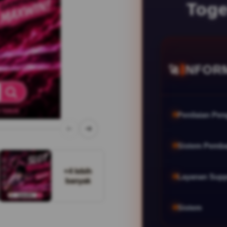
Toge
INFOR
Penilaian Pe
Sebelumnya
Berikutnya
Sistem Pemb
+4 lebih
Layanan Supp
banyak
Sistem