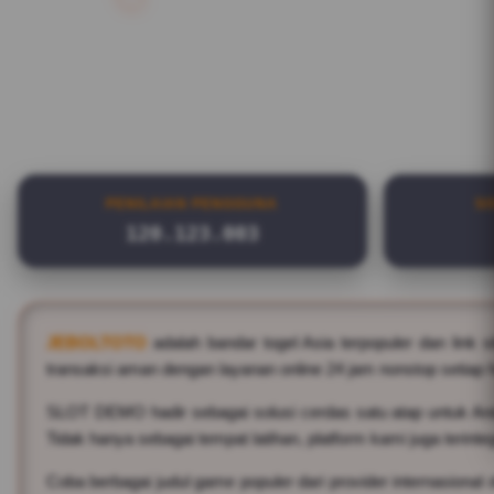
Layer Popup Close
JEBOLTOTO: Link Situ T
PENILAIAN PENGGUNA
S
120.123.003
JEBOLTOTO
adalah bandar togel Asia terpopuler dan link
transaksi aman dengan layanan online 24 jam nonstop setiap h
SLOT DEMO hadir sebagai solusi cerdas satu atap untuk Anda!
Tidak hanya sebagai tempat latihan, platform kami juga teri
Coba berbagai judul game populer dari provider internasional 