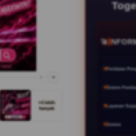
Toge
INFOR
Penilaian Pe
Sebelumnya
Berikutnya
Sistem Pemb
+4 lebih
Layanan Supp
banyak
Sistem