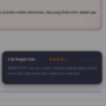
sa provider seluler terkemuka. Apa yang Anda kirim adalah apa
Angeli Jule
★★★★☆
2026-07-14
JEBOLTOTO nya seru cuma loading kadang agak lambat
saran saya dipercepat biar makin puas mainnya