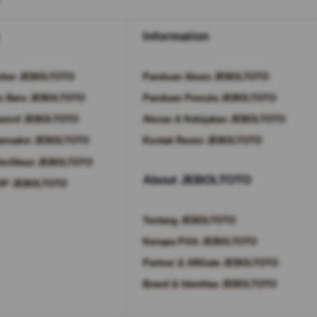
Information
mber JEBOLTOTO
Panduan Akses JEBOLTOTO
un Baru JEBOLTOTO
Panduan Pemula JEBOLTOTO
sword JEBOLTOTO
Aturan & Kebijakan JEBOLTOTO
ransaksi JEBOLTOTO
Kontak Resmi JEBOLTOTO
erifikasi JEBOLTOTO
About JEBOLTOTO
VIP JEBOLTOTO
Tentang JEBOLTOTO
Kenapa Pilih JEBOLTOTO
Partner & Affiliate JEBOLTOTO
Brand & Identitas JEBOLTOTO