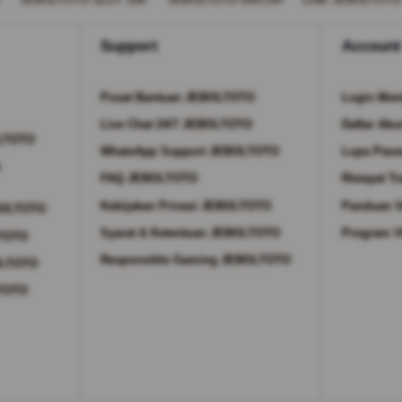
Support
Account
Pusat Bantuan JEBOLTOTO
Login Me
Live Chat 24/7 JEBOLTOTO
Daftar Ak
OLTOTO
WhatsApp Support JEBOLTOTO
Lupa Pas
k
FAQ JEBOLTOTO
Riwayat T
Kebijakan Privasi JEBOLTOTO
Panduan V
BOLTOTO
Syarat & Ketentuan JEBOLTOTO
Program 
LTOTO
Responsible Gaming JEBOLTOTO
OLTOTO
LTOTO