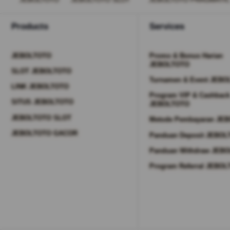
Footer Navigation
Products
Services
JEBOLTOTO
Promo & Bonus Harian
JEBOLTOTO
SLOT JEBOLTOTO
Turnamen & Event JEB
LINK JEBOLTOTO
Program VIP & Cashbac
SITUS JEBOLTOTO
JEBOLTOTO
JEBOLTOTO SLOT
Metode Pembayaran JE
JEBOLTOTO GACOR
Panduan Deposit JEBO
Panduan Withdraw JEB
Program Referral JEBO