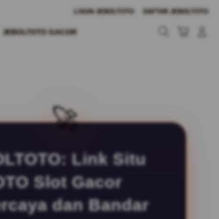
LOGIN JEBOLTOTO
DAFTAR JEBOLTOTO
Cari
Troli
Login/Sign-Up
JEBOLTOTO GACOR
Cari
LTOTO: Link Situ
OTO Slot Gacor
ercaya dan Bandar