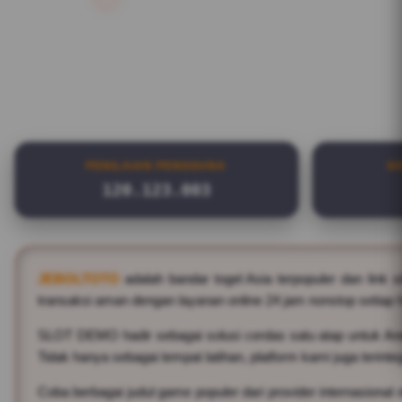
Layer Popup Close
JEBOLTOTO: Link Situ T
PENILAIAN PENGGUNA
S
120.123.003
JEBOLTOTO
adalah bandar togel Asia terpopuler dan link
transaksi aman dengan layanan online 24 jam nonstop setiap h
SLOT DEMO hadir sebagai solusi cerdas satu atap untuk Anda!
Tidak hanya sebagai tempat latihan, platform kami juga teri
Coba berbagai judul game populer dari provider internasional 