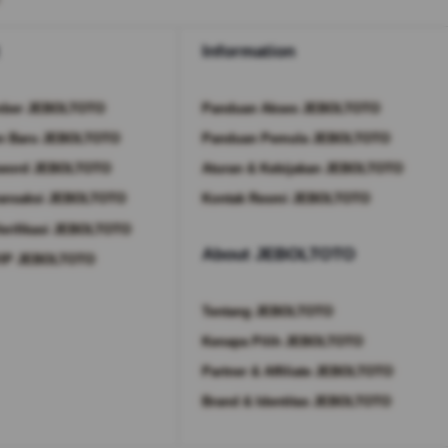
Information
mber JEBOLTOTO
Panduan Akses JEBOLTOTO
un Baru JEBOLTOTO
Panduan Pemula JEBOLTOTO
sword JEBOLTOTO
Aturan & Kebijakan JEBOLTOTO
ransaksi JEBOLTOTO
Kontak Resmi JEBOLTOTO
erifikasi JEBOLTOTO
About JEBOLTOTO
VIP JEBOLTOTO
Tentang JEBOLTOTO
Kenapa Pilih JEBOLTOTO
Partner & Affiliate JEBOLTOTO
Brand & Identitas JEBOLTOTO