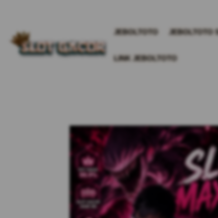
Skip
to
content
JEBOLTOTO
JEBOLTOTO 
LINK JEBOLTOTO
Buka Info Lebih Lanjut