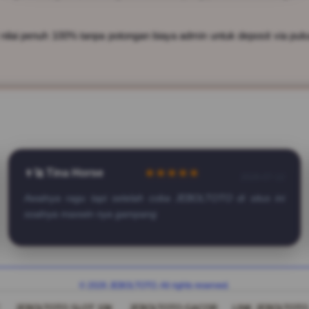
i nilai penuh 100% tanpa potongan biaya admin untuk deposit via pul
JEBOLTOTO
Tina Horse
★★★★★
2026-07-12
Awalnya ragu tapi setelah coba JEBOLTOTO di situs ini
soalnya maxwin nya gampang
© 2026 JEBOLTOTO. All rights reserved.
C
JEBOLTOTO SLOT 10K
JEBOLTOTO GACOR
LINK JEBOLTOTO