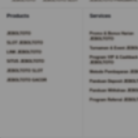
Footer Navigation
Products
Services
JEBOLTOTO
Promo & Bonus Harian
JEBOLTOTO
SLOT JEBOLTOTO
Turnamen & Event JEB
LINK JEBOLTOTO
Program VIP & Cashbac
SITUS JEBOLTOTO
JEBOLTOTO
JEBOLTOTO SLOT
Metode Pembayaran JE
JEBOLTOTO GACOR
Panduan Deposit JEBO
Panduan Withdraw JEB
Program Referral JEBO