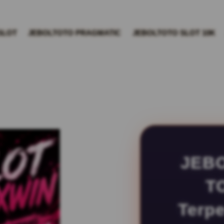
SLOT
JEBOLTOTO PRAGMATIC
JEBOLTOTO SLOT 10K
JEBO
T
Terp