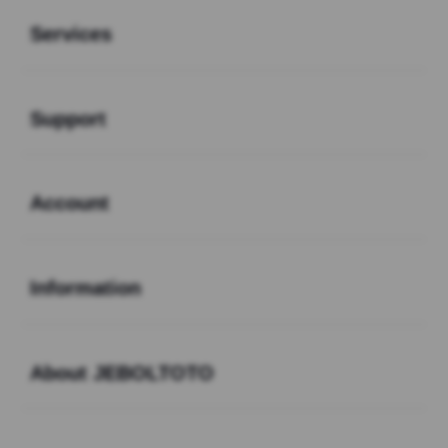
Buka
Services
Buka
Support
Buka
Account
Buka
Information
Buka
About JEBOLTOTO