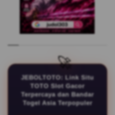
JEBOLTOTO: Link Situ
TOTO Slot Gacor
Terpercaya dan Bandar
Togel Asia Terpopuler