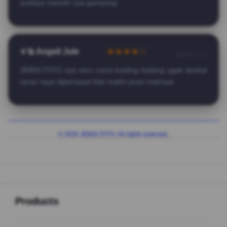
soalnya maxwin nya gampang
Angeli Jule
★★★★☆
2026-07-14
JEBOLTOTO nya seru cuma loading kadang agak lambat
saran saya dipercepat biar makin puas mainnya
© 2026 JEBOLTOTO. All rights reserved.
Buka
Footer Navigation
Products