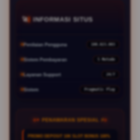
INFORMASI SITUS
Penilaian Pengguna
100.023.003
Sistem Pembayaran
5 Metode
Layanan Support
24/7
Sistem
Pragmatic Play
PENAWARAN SPESIAL
PROMO DEPOSIT 10K SLOT BONUS 100%