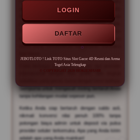
SLOT DEMO hadir sebagai solusi cerdas satu
atap untuk Anda! Kami menyediakan akses gratis
LOGIN
ke ribuan simulator mesin slot online terlengkap
untuk menguji pola, ritme, dan strategi Anda.
Tidak hanya sebagai tempat latihan, platform
DAFTAR
kami juga terintegrasi dengan gerbang taruhan
resmi yang menawarkan kemudahan transaksi
luar biasa.
JEBOTLOTO ! Link TOTO Situs Slot Gacor 4D Resmi dan Arena
Togel Asia Telengkap
Coba berbagai judul game populer dari provider
© COPYRIGHT 2026 HOKIEMAS88
internasional dengan fitur, grafik, dan tingkat
volatilitas yang persis sama dengan versi aslinya.
Sempurna untuk mengasah insting bertaruh Anda
tanpa kehilangan modal sepeser pun.
Ketika Anda siap bertaruh dengan saldo asli,
nikmati konversi nilai penuh 100% tanpa
potongan biaya admin untuk deposit via pulsa
provider seluler terkemuka. Apa yang Anda kirim
adalah apa yang Anda mainkan!