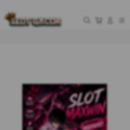
Skip
to
content
Cari
Troli
Login
Navigation
Buka Info Lebih Lanjut