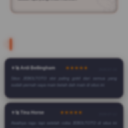
ULASAN TERBARU KOMUNITAS
JEBOLTOTO
Ardi Bellingham
★★★★★
2026-07-18
Situs JEBOLTOTO slot paling gokil dari semua yang
sudah pernah saya main betah dah main di situs ini
Tina Horse
★★★★★
2026-07-12
Awalnya ragu tapi setelah coba JEBOLTOTO di situs ini