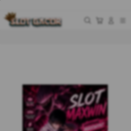
Skip
to
content
Cari
Troli
Login
Navigation
Buka Info Lebih Lanjut