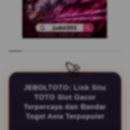
JEBOLTOTO: Link Situ
TOTO Slot Gacor
Terpercaya dan Bandar
Togel Asia Terpopuler