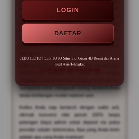
SLOT DEMO hadir sebagai solusi cerdas satu
atap untuk Anda! Kami menyediakan akses gratis
LOGIN
ke ribuan simulator mesin slot online terlengkap
untuk menguji pola, ritme, dan strategi Anda.
Tidak hanya sebagai tempat latihan, platform
DAFTAR
kami juga terintegrasi dengan gerbang taruhan
resmi yang menawarkan kemudahan transaksi
luar biasa.
JEBOTLOTO ! Link TOTO Situs Slot Gacor 4D Resmi dan Arena
Togel Asia Telengkap
Coba berbagai judul game populer dari provider
© COPYRIGHT 2026 HOKIEMAS88
internasional dengan fitur, grafik, dan tingkat
volatilitas yang persis sama dengan versi aslinya.
Sempurna untuk mengasah insting bertaruh Anda
tanpa kehilangan modal sepeser pun.
Ketika Anda siap bertaruh dengan saldo asli,
nikmati konversi nilai penuh 100% tanpa
potongan biaya admin untuk deposit via pulsa
provider seluler terkemuka. Apa yang Anda kirim
adalah apa yang Anda mainkan!