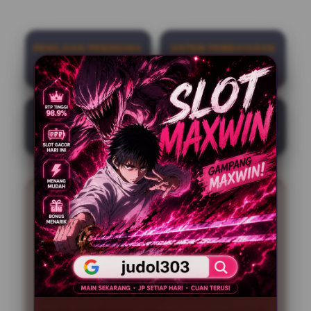
PENILAIAN PENGGUNA
SISTEM PEMBAYARAN
120.123.003
5 Metode
LAYANAN SUPPORT
SISTEM
24/7
Pragmatic Play
JEBOLTOTO
adalah bandar togel Asia terpopuler
dan link situs TOTO slot gacor terpercaya. Kami
menyediakan pasaran togel resmi terlengkap,
game slot online gampang menang, serta
transaksi aman dengan layanan online 24 jam
nonstop setiap hari!