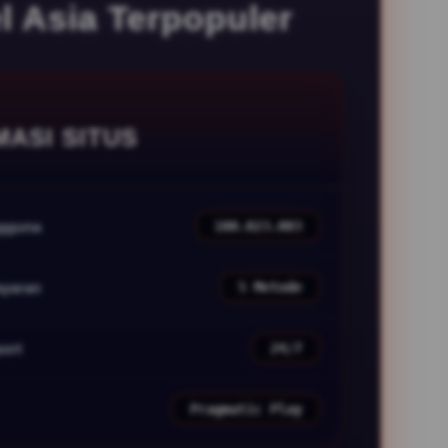
l Asia Terpopuler
MASI SITUS
ngguna
100.023.003
ayaran
5 Metode
ort
24/7
Pragmatic Play