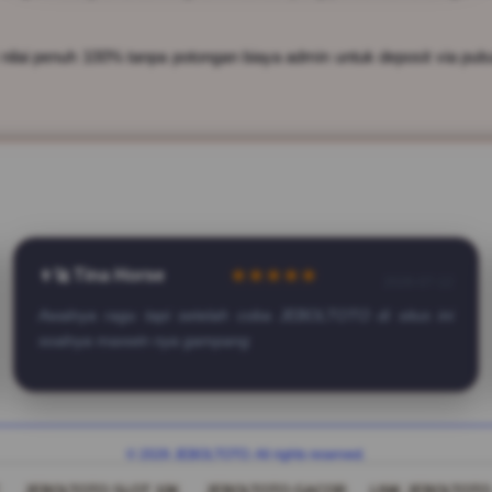
i nilai penuh 100% tanpa potongan biaya admin untuk deposit via pul
JEBOLTOTO
Tina Horse
★★★★★
2026-07-12
Awalnya ragu tapi setelah coba JEBOLTOTO di situs ini
soalnya maxwin nya gampang
© 2026 JEBOLTOTO. All rights reserved.
C
JEBOLTOTO SLOT 10K
JEBOLTOTO GACOR
LINK JEBOLTOTO