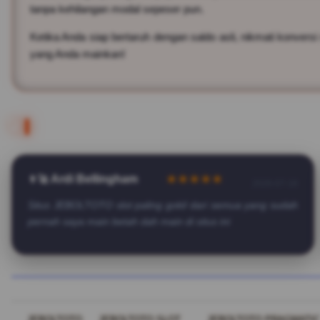
tanpa kehilangan modal sepeser pun.
Ketika Anda siap bertaruh dengan saldo asli, nikmati konvers
yang Anda mainkan!
ULASAN TERBARU KOMUNITAS 
Ardi Bellingham
★★★★★
2026-07-18
Situs JEBOLTOTO slot paling gokil dari semua yang sudah
pernah saya main betah dah main di situs ini
JEBOLTOTO
JEBOLTOTO SLOT
JEBOLTOTO PRAGMATI