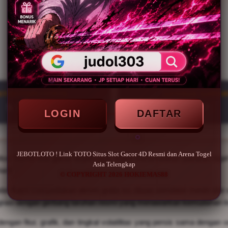
OTO Slot Gacor Terpercay
Terpopuler
ISTEM PEMBAYARAN
LAYANAN SUPPOR
5 Metode
24/7
LOGIN
DAFTAR
JEBOTLOTO ! Link TOTO Situs Slot Gacor 4D Resmi dan Arena Togel
 situs TOTO slot gacor terpercaya. Kami menyediakan pasaran toge
Asia Telengkap
ari!
© COPYRIGHT 2026 HOKIEMAS88
 Kami menyediakan akses gratis ke ribuan simulator mesin slot onl
ntegrasi dengan gerbang taruhan resmi yang menawarkan kemudahan tr
dengan fitur, grafik, dan tingkat volatilitas yang persis sama denga