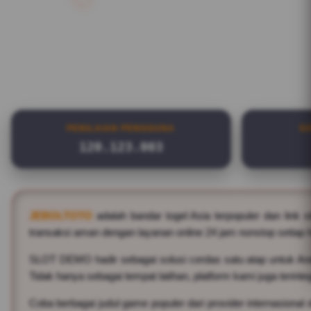
Layer Popup Close
JEBOLTOTO: Link Situ T
PENILAIAN PENGGUNA
S
120.123.003
JEBOLTOTO
adalah bandar togel Asia terpopuler dan link
transaksi aman dengan layanan online 24 jam nonstop setiap h
SLOT DEMO hadir sebagai solusi cerdas satu atap untuk Anda!
Tidak hanya sebagai tempat latihan, platform kami juga teri
Coba berbagai judul game populer dari provider internasional 