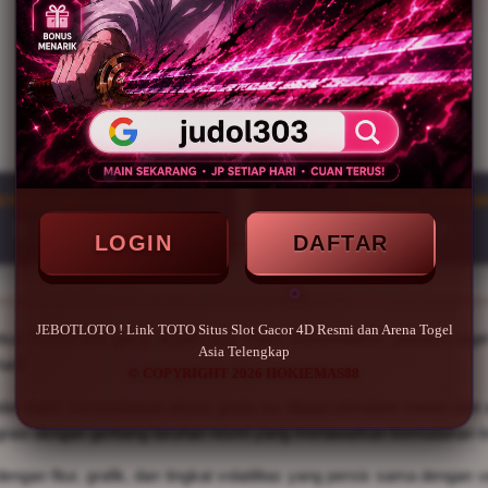
OTO Slot Gacor Terpercay
Terpopuler
ISTEM PEMBAYARAN
LAYANAN SUPPOR
5 Metode
24/7
LOGIN
DAFTAR
JEBOTLOTO ! Link TOTO Situs Slot Gacor 4D Resmi dan Arena Togel
 situs TOTO slot gacor terpercaya. Kami menyediakan pasaran toge
Asia Telengkap
ari!
© COPYRIGHT 2026 HOKIEMAS88
 Kami menyediakan akses gratis ke ribuan simulator mesin slot onl
ntegrasi dengan gerbang taruhan resmi yang menawarkan kemudahan tr
dengan fitur, grafik, dan tingkat volatilitas yang persis sama denga