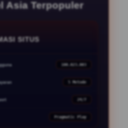
l Asia Terpopuler
MASI SITUS
ngguna
100.023.003
ayaran
5 Metode
ort
24/7
Pragmatic Play