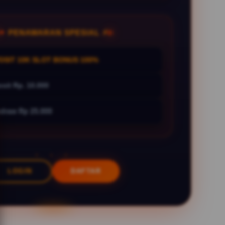
PENAWARAN SPESIAL
SIT 10K SLOT BONUS 100%
sit Rp. 10.000
hdraw Rp 25.000
LOGIN
DAFTAR