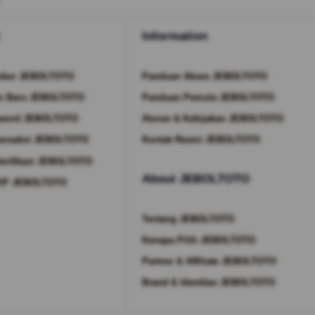
Information
mber JEBOLTOTO
Panduan Akses JEBOLTOTO
un Baru JEBOLTOTO
Panduan Pemula JEBOLTOTO
sword JEBOLTOTO
Aturan & Kebijakan JEBOLTOTO
ransaksi JEBOLTOTO
Kontak Resmi JEBOLTOTO
erifikasi JEBOLTOTO
About JEBOLTOTO
VIP JEBOLTOTO
Tentang JEBOLTOTO
Kenapa Pilih JEBOLTOTO
Partner & Affiliate JEBOLTOTO
Brand & Identitas JEBOLTOTO