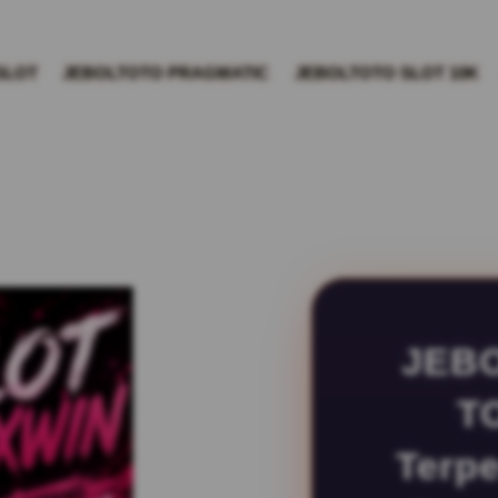
SLOT
JEBOLTOTO PRAGMATIC
JEBOLTOTO SLOT 10K
JEBO
T
Terp