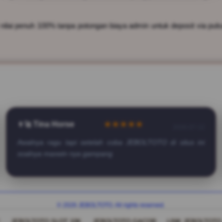
i nilai penuh 100% tanpa potongan biaya admin untuk deposit via pul
JEBOLTOTO
Tina Horse
★★★★★
2026-07-12
Awalnya ragu tapi setelah coba JEBOLTOTO di situs ini
soalnya maxwin nya gampang
© 2026 JEBOLTOTO. All rights reserved.
C
JEBOLTOTO SLOT 10K
JEBOLTOTO GACOR
LINK JEBOLTOTO