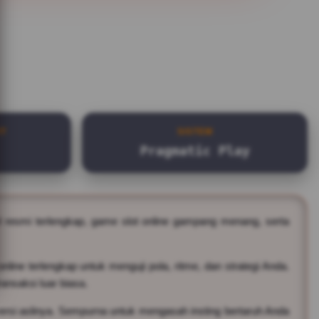
a dan Bandar Togel Asia
T
SISTEM
Pragmatic Play
l resmi terlengkap, game slot online gampang menang, serta
ine terlengkap untuk menguji pola, ritme, dan strategi Anda.
ansaksi luar biasa.
n versi aslinya. Sempurna untuk mengasah insting bertaruh Anda