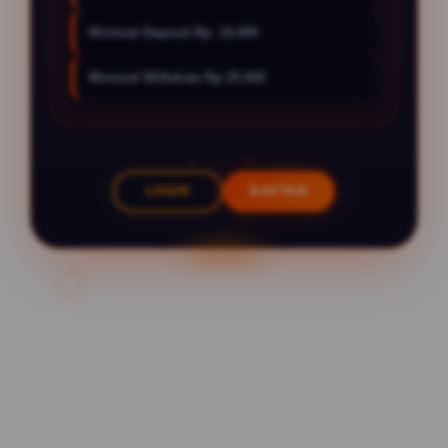
Minimal Deposit Rp. 10.000
Minimal Withdraw Rp 25.000
LOGIN
DAFTAR
Layer Popup Close
JEBOLTOTO: Link Situ
TOTO Slot Gacor Terpercaya
dan Bandar Togel Asia
Terpopuler