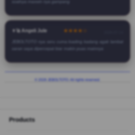
soalnya maxwin nya gampang
Angeli Jule
★★★★☆
2026-07-14
JEBOLTOTO nya seru cuma loading kadang agak lambat
saran saya dipercepat biar makin puas mainnya
© 2026 JEBOLTOTO. All rights reserved.
Buka
Footer Navigation
Products