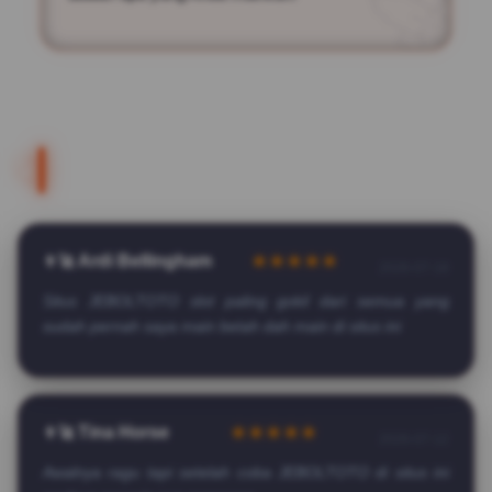
ULASAN TERBARU KOMUNITAS
JEBOLTOTO
Ardi Bellingham
★★★★★
2026-07-18
Situs JEBOLTOTO slot paling gokil dari semua yang
sudah pernah saya main betah dah main di situs ini
Tina Horse
★★★★★
2026-07-12
Awalnya ragu tapi setelah coba JEBOLTOTO di situs ini