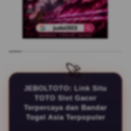
JEBOLTOTO: Link Situ
TOTO Slot Gacor
Terpercaya dan Bandar
Togel Asia Terpopuler