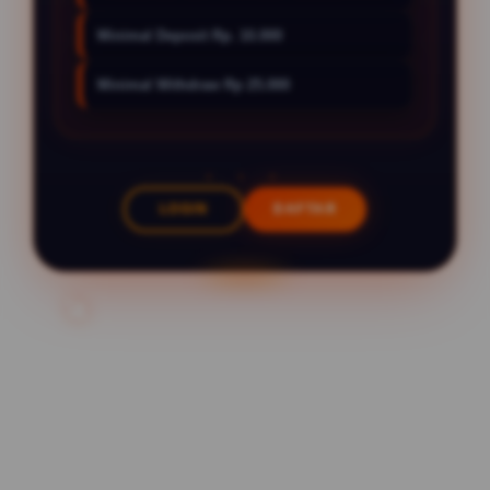
Minimal Deposit Rp. 10.000
Minimal Withdraw Rp 25.000
LOGIN
DAFTAR
Layer Popup Close
JEBOLTOTO: Link Situ
TOTO Slot Gacor Terpercaya
dan Bandar Togel Asia
Terpopuler