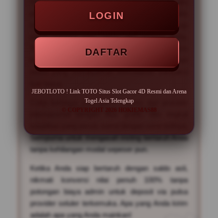
SLOT DEMO hadir sebagai solusi cerdas satu
atap untuk Anda! Kami menyediakan akses gratis
LOGIN
ke ribuan simulator mesin slot online terlengkap
untuk menguji pola, ritme, dan strategi Anda.
Tidak hanya sebagai tempat latihan, platform
DAFTAR
kami juga terintegrasi dengan gerbang taruhan
resmi yang menawarkan kemudahan transaksi
luar biasa.
JEBOTLOTO ! Link TOTO Situs Slot Gacor 4D Resmi dan Arena
Togel Asia Telengkap
Coba berbagai judul game populer dari provider
© COPYRIGHT 2026 HOKIEMAS88
internasional dengan fitur, grafik, dan tingkat
volatilitas yang persis sama dengan versi aslinya.
Sempurna untuk mengasah insting bertaruh Anda
tanpa kehilangan modal sepeser pun.
Ketika Anda siap bertaruh dengan saldo asli,
nikmati konversi nilai penuh 100% tanpa
potongan biaya admin untuk deposit via pulsa
provider seluler terkemuka. Apa yang Anda kirim
adalah apa yang Anda mainkan!