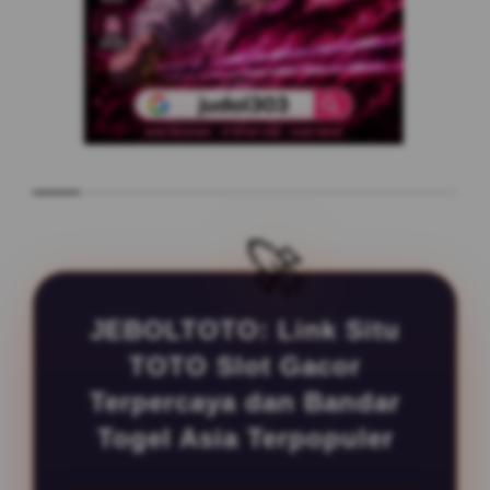
JEBOLTOTO: Link Situ
TOTO Slot Gacor
Terpercaya dan Bandar
Togel Asia Terpopuler