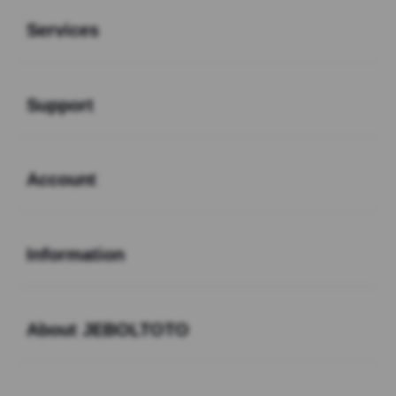
Buka
Services
Buka
Support
Buka
Account
Buka
Information
Buka
About JEBOLTOTO