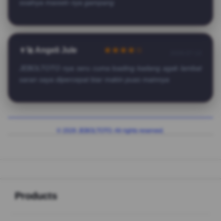
soalnya maxwin nya gampang
Angeli Jule
★★★★☆
2026-07-14
JEBOLTOTO nya seru cuma loading kadang agak lambat
saran saya dipercepat biar makin puas mainnya
© 2026 JEBOLTOTO. All rights reserved.
Buka
Footer Navigation
Products