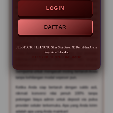
SLOT DEMO hadir sebagai solusi cerdas satu
atap untuk Anda! Kami menyediakan akses gratis
LOGIN
ke ribuan simulator mesin slot online terlengkap
untuk menguji pola, ritme, dan strategi Anda.
Tidak hanya sebagai tempat latihan, platform
DAFTAR
kami juga terintegrasi dengan gerbang taruhan
resmi yang menawarkan kemudahan transaksi
luar biasa.
JEBOTLOTO ! Link TOTO Situs Slot Gacor 4D Resmi dan Arena
Togel Asia Telengkap
Coba berbagai judul game populer dari provider
© COPYRIGHT 2026 HOKIEMAS88
internasional dengan fitur, grafik, dan tingkat
volatilitas yang persis sama dengan versi aslinya.
Sempurna untuk mengasah insting bertaruh Anda
tanpa kehilangan modal sepeser pun.
Ketika Anda siap bertaruh dengan saldo asli,
nikmati konversi nilai penuh 100% tanpa
potongan biaya admin untuk deposit via pulsa
provider seluler terkemuka. Apa yang Anda kirim
adalah apa yang Anda mainkan!