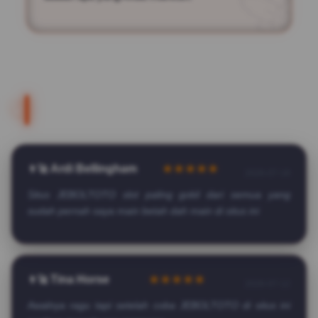
ULASAN TERBARU KOMUNITAS
JEBOLTOTO
Ardi Bellingham
★★★★★
2026-07-18
Situs JEBOLTOTO slot paling gokil dari semua yang
sudah pernah saya main betah dah main di situs ini
Tina Horse
★★★★★
2026-07-12
Awalnya ragu tapi setelah coba JEBOLTOTO di situs ini