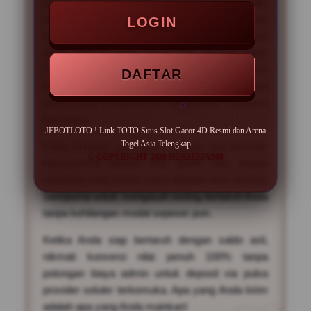
SLOT DEMO hadir sebagai solusi cerdas satu
atap untuk Anda! Kami menyediakan akses gratis
LOGIN
ke ribuan simulator mesin slot online terlengkap
untuk menguji pola, ritme, dan strategi Anda.
Tidak hanya sebagai tempat latihan, platform
DAFTAR
kami juga terintegrasi dengan gerbang taruhan
resmi yang menawarkan kemudahan transaksi
luar biasa.
JEBOTLOTO ! Link TOTO Situs Slot Gacor 4D Resmi dan Arena
Togel Asia Telengkap
Coba berbagai judul game populer dari provider
© COPYRIGHT 2026 HOKIEMAS88
internasional dengan fitur, grafik, dan tingkat
volatilitas yang persis sama dengan versi aslinya.
Sempurna untuk mengasah insting bertaruh Anda
tanpa kehilangan modal sepeser pun.
Ketika Anda siap bertaruh dengan saldo asli,
nikmati konversi nilai penuh 100% tanpa
potongan biaya admin untuk deposit via pulsa
provider seluler terkemuka. Apa yang Anda kirim
adalah apa yang Anda mainkan!