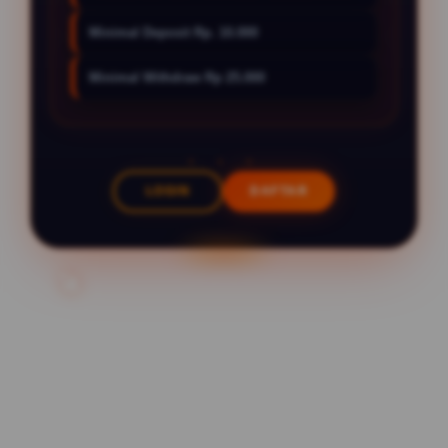
Minimal Deposit Rp. 10.000
Minimal Withdraw Rp 25.000
LOGIN
DAFTAR
Layer Popup Close
JEBOLTOTO: Link Situ
TOTO Slot Gacor Terpercaya
dan Bandar Togel Asia
Terpopuler