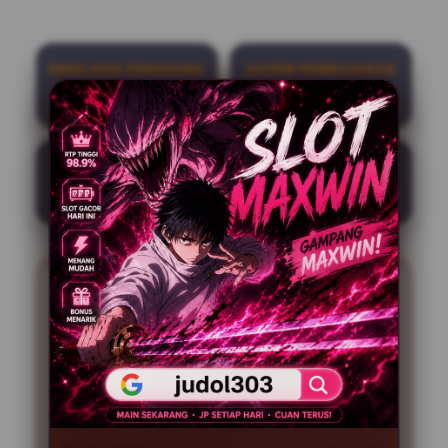
PENILAIAN PENGGUNA
SISTEM PEMBAYARAN
120.123.003
5 Metode
LAYANAN SUPPORT
SISTEM
24/7
Pragmatic Play
JEBOLTOTO
adalah bandar togel Asia terpopuler
dan link situs TOTO slot gacor terpercaya. Kami
menyediakan pasaran togel resmi terlengkap,
game slot online gampang menang, serta
transaksi aman dengan layanan online 24 jam
nonstop setiap hari!