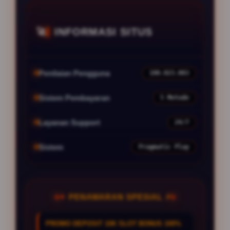
INFORMASI SITUS
Penilaian Pengguna
100.023.003
Sistem Pembayaran
5 Metode
Layanan Support
24/7
Sistem
Pragmatic Play
PENAWARAN SPESIAL
PROMO DEPOSIT 10K SLOT BONUS 100%