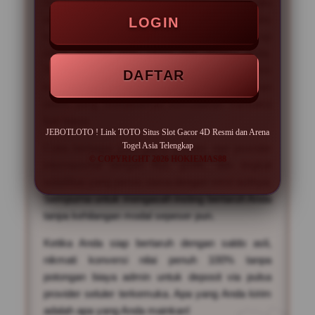
SLOT DEMO hadir sebagai solusi cerdas satu
atap untuk Anda! Kami menyediakan akses gratis
LOGIN
ke ribuan simulator mesin slot online terlengkap
untuk menguji pola, ritme, dan strategi Anda.
Tidak hanya sebagai tempat latihan, platform
DAFTAR
kami juga terintegrasi dengan gerbang taruhan
resmi yang menawarkan kemudahan transaksi
luar biasa.
JEBOTLOTO ! Link TOTO Situs Slot Gacor 4D Resmi dan Arena
Togel Asia Telengkap
Coba berbagai judul game populer dari provider
© COPYRIGHT 2026 HOKIEMAS88
internasional dengan fitur, grafik, dan tingkat
volatilitas yang persis sama dengan versi aslinya.
Sempurna untuk mengasah insting bertaruh Anda
tanpa kehilangan modal sepeser pun.
Ketika Anda siap bertaruh dengan saldo asli,
nikmati konversi nilai penuh 100% tanpa
potongan biaya admin untuk deposit via pulsa
provider seluler terkemuka. Apa yang Anda kirim
adalah apa yang Anda mainkan!