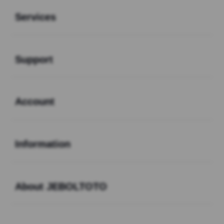
Buka
Services
Buka
Support
Buka
Account
Buka
Information
Buka
About JEBOLTOTO