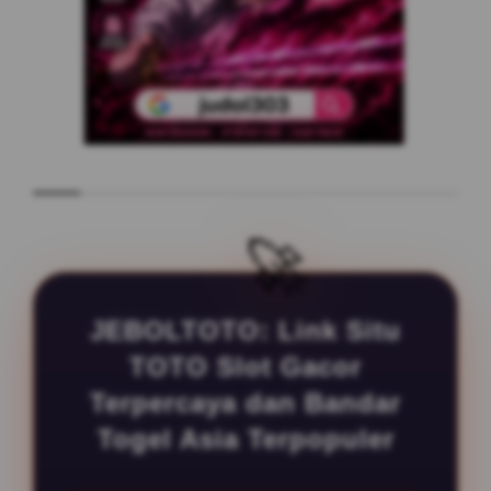
JEBOLTOTO: Link Situ
TOTO Slot Gacor
Terpercaya dan Bandar
Togel Asia Terpopuler