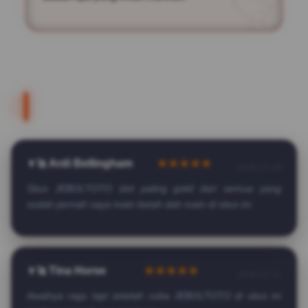
ULASAN TERBARU KOMUNITAS
JEBOLTOTO
Ardi Bellingham
★★★★★
2026-07-18
Situs JEBOLTOTO slot paling gokil dari semua yang
sudah pernah saya main betah dah main di situs ini
Tina Horse
★★★★★
2026-07-12
Awalnya ragu tapi setelah coba JEBOLTOTO di situs ini